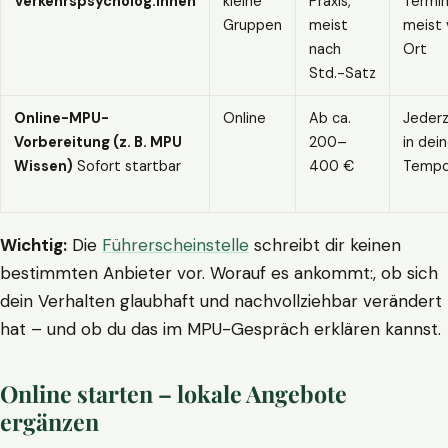
Verkehrspsycholog:innen
kleine
Praxis,
Termin
Gruppen
meist
meist 
nach
Ort
Std.-Satz
Online-MPU-
Online
Ab ca.
Jederz
Vorbereitung (z. B. MPU
200–
in dei
Wissen)
Sofort startbar
400 €
Temp
Wichtig:
Die
Führerscheinstelle
schreibt dir keinen
bestimmten Anbieter vor. Worauf es ankommt:, ob sich
dein Verhalten glaubhaft und nachvollziehbar verändert
hat – und ob du das im MPU-Gespräch erklären kannst.
Online starten – lokale Angebote
ergänzen