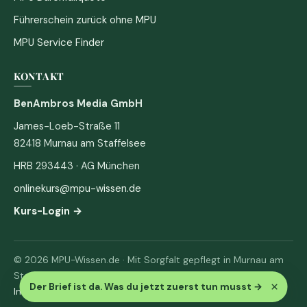
Führerschein zurück ohne MPU
MPU Service Finder
KONTAKT
BenAmbros Media GmbH
James-Loeb-Straße 11
82418 Murnau am Staffelsee
HRB 293443 · AG München
onlinekurs@mpu-wissen.de
Kurs-Login →
© 2026 MPU-Wissen.de · Mit Sorgfalt gepflegt in Murnau am
Staffelsee
×
Der Brief ist da. Was du jetzt zuerst tun musst
→
Impressum
·
Datenschutz & AGB