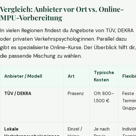
Vergleich: Anbieter vor Ort vs. Online-
MPU-Vorbereitung
In vielen Regionen findest du Angebote von TÜV, DEKRA
oder privaten Verkehrspsycholog:innen. Parallel dazu
gibt es spezialisierte Online-Kurse. Der Überblick hilft dir,
die passende Mischung zu wählen.
Typische
Anbieter / Modell
Art
Flexibi
Kosten
TÜV / DEKRA
Präsenz
Oft 800–
Feste
1.500 €
Termin
Grupp
Lokale
Einzel /
Je nach
Individ