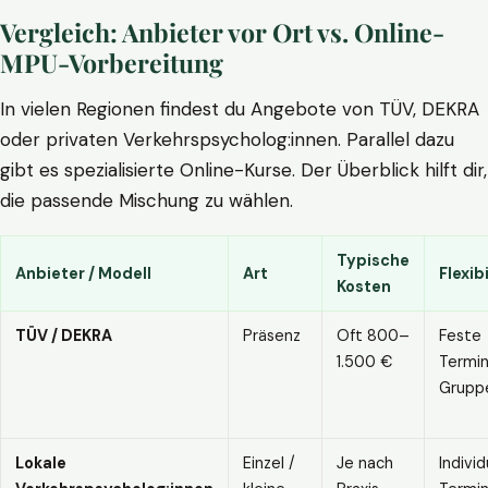
Vergleich: Anbieter vor Ort vs. Online-
MPU-Vorbereitung
In vielen Regionen findest du Angebote von TÜV, DEKRA
oder privaten Verkehrspsycholog:innen. Parallel dazu
gibt es spezialisierte Online-Kurse. Der Überblick hilft dir,
die passende Mischung zu wählen.
Typische
Anbieter / Modell
Art
Flexibi
Kosten
TÜV / DEKRA
Präsenz
Oft 800–
Feste
1.500 €
Termin
Grupp
Lokale
Einzel /
Je nach
Individ