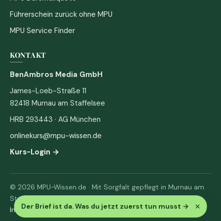
Führerschein zurück ohne MPU
MPU Service Finder
KONTAKT
BenAmbros Media GmbH
James-Loeb-Straße 11
82418 Murnau am Staffelsee
HRB 293443 · AG München
onlinekurs@mpu-wissen.de
Kurs-Login →
© 2026 MPU-Wissen.de · Mit Sorgfalt gepflegt in Murnau am
Staffelsee
×
Der Brief ist da. Was du jetzt zuerst tun musst
→
Impressum
·
Datenschutz & AGB