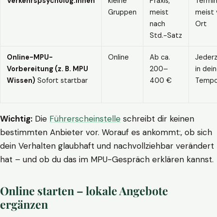
Verkehrspsycholog:innen
kleine
Praxis,
Termin
Gruppen
meist
meist 
nach
Ort
Std.-Satz
Online-MPU-
Online
Ab ca.
Jederz
Vorbereitung (z. B. MPU
200–
in dei
Wissen)
Sofort startbar
400 €
Temp
Wichtig:
Die
Führerscheinstelle
schreibt dir keinen
bestimmten Anbieter vor. Worauf es ankommt:, ob sich
dein Verhalten glaubhaft und nachvollziehbar verändert
hat – und ob du das im MPU-Gespräch erklären kannst.
Online starten – lokale Angebote
ergänzen