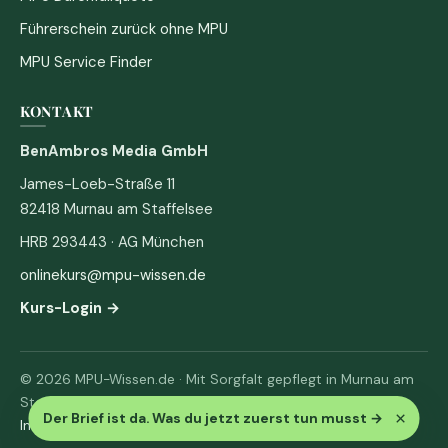
Führerschein zurück ohne MPU
MPU Service Finder
KONTAKT
BenAmbros Media GmbH
James-Loeb-Straße 11
82418 Murnau am Staffelsee
HRB 293443 · AG München
onlinekurs@mpu-wissen.de
Kurs-Login →
© 2026 MPU-Wissen.de · Mit Sorgfalt gepflegt in Murnau am
Staffelsee
×
Der Brief ist da. Was du jetzt zuerst tun musst
→
Impressum
·
Datenschutz & AGB