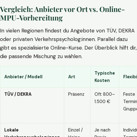
Vergleich: Anbieter vor Ort vs. Online-
MPU-Vorbereitung
In vielen Regionen findest du Angebote von TÜV, DEKRA
oder privaten Verkehrspsycholog:innen. Parallel dazu
gibt es spezialisierte Online-Kurse. Der Überblick hilft dir,
die passende Mischung zu wählen.
Typische
Anbieter / Modell
Art
Flexibi
Kosten
TÜV / DEKRA
Präsenz
Oft 800–
Feste
1.500 €
Termin
Grupp
Lokale
Einzel /
Je nach
Individ