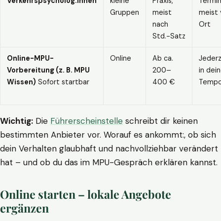
Verkehrspsycholog:innen
kleine
Praxis,
Termin
Gruppen
meist
meist 
nach
Ort
Std.-Satz
Online-MPU-
Online
Ab ca.
Jederz
Vorbereitung (z. B. MPU
200–
in dei
Wissen)
Sofort startbar
400 €
Temp
Wichtig:
Die
Führerscheinstelle
schreibt dir keinen
bestimmten Anbieter vor. Worauf es ankommt:, ob sich
dein Verhalten glaubhaft und nachvollziehbar verändert
hat – und ob du das im MPU-Gespräch erklären kannst.
Online starten – lokale Angebote
ergänzen