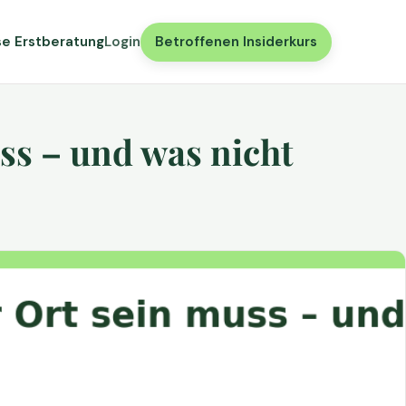
se Erstberatung
Login
Betroffenen Insiderkurs
ss – und was nicht