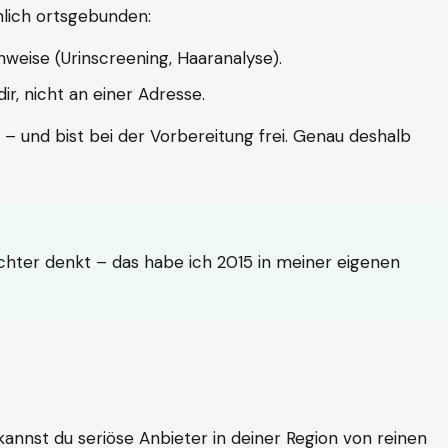
hlich ortsgebunden:
weise (Urinscreening, Haaranalyse).
r, nicht an einer Adresse.
 – und bist bei der Vorbereitung frei. Genau deshalb
achter denkt – das habe ich 2015 in meiner eigenen
n kannst du seriöse Anbieter in deiner Region von reinen