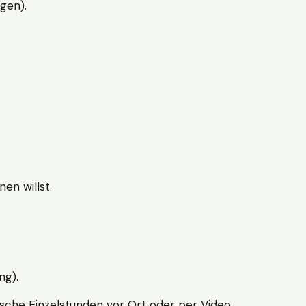
gen).
en willst.
ng).
sche Einzelstunden vor Ort oder per Video.