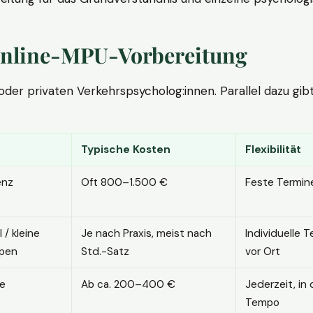
. Online-MPU-Vorbereitung
r privaten Verkehrspsycholog:innen. Parallel dazu gibt es
Typische Kosten
Flexibilität
enz
Oft 800–1.500 €
Feste Termin
l / kleine
Je nach Praxis, meist nach
Individuelle T
pen
Std.-Satz
vor Ort
ne
Ab ca. 200–400 €
Jederzeit, in
Tempo