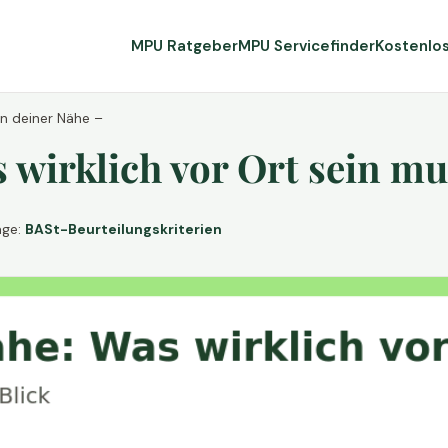
MPU Ratgeber
MPU Servicefinder
Kostenlo
in deiner Nähe –
wirklich vor Ort sein mu
age:
BASt-Beurteilungskriterien