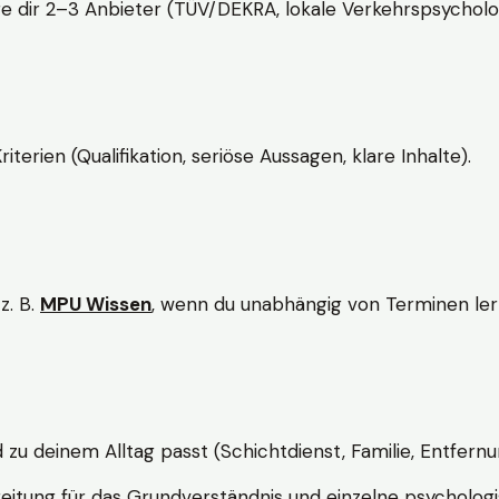
e dir 2–3 Anbieter (TÜV/DEKRA, lokale Verkehrspsycholo
rien (Qualifikation, seriöse Aussagen, klare Inhalte).
z. B.
MPU Wissen
, wenn du unabhängig von Terminen lern
d zu deinem Alltag passt (Schichtdienst, Familie, Entfernu
itung für das Grundverständnis und einzelne psychologi