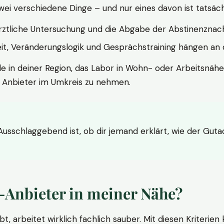
wei verschiedene Dinge – und nur eines davon ist tatsäc
ärztliche Untersuchung und die Abgabe der Abstinenznach
t, Veränderungslogik und Gesprächstraining hängen an di
le in deiner Region, das Labor in Wohn- oder Arbeitsnähe
n Anbieter im Umkreis zu nehmen.
 Ausschlaggebend ist, ob dir jemand erklärt, wie der Gut
-Anbieter in meiner Nähe?
bt, arbeitet wirklich fachlich sauber. Mit diesen Kriterie