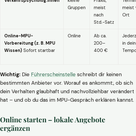
Verkehrspsycholog:innen
kleine
Praxis,
Termin
Gruppen
meist
meist 
nach
Ort
Std.-Satz
Online-MPU-
Online
Ab ca.
Jederz
Vorbereitung (z. B. MPU
200–
in dei
Wissen)
Sofort startbar
400 €
Temp
Wichtig:
Die
Führerscheinstelle
schreibt dir keinen
bestimmten Anbieter vor. Worauf es ankommt:, ob sich
dein Verhalten glaubhaft und nachvollziehbar verändert
hat – und ob du das im MPU-Gespräch erklären kannst.
Online starten – lokale Angebote
ergänzen