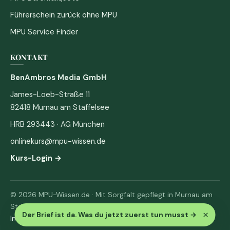
Führerschein zurück ohne MPU
MPU Service Finder
KONTAKT
BenAmbros Media GmbH
James-Loeb-Straße 11
82418 Murnau am Staffelsee
HRB 293443 · AG München
onlinekurs@mpu-wissen.de
Kurs-Login →
© 2026 MPU-Wissen.de · Mit Sorgfalt gepflegt in Murnau am
Staffelsee
×
Der Brief ist da. Was du jetzt zuerst tun musst
→
Impressum
·
Datenschutz & AGB