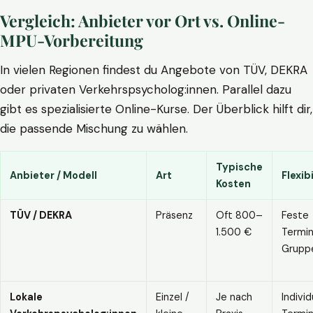
Vergleich: Anbieter vor Ort vs. Online-
MPU-Vorbereitung
In vielen Regionen findest du Angebote von TÜV, DEKRA
oder privaten Verkehrspsycholog:innen. Parallel dazu
gibt es spezialisierte Online-Kurse. Der Überblick hilft dir,
die passende Mischung zu wählen.
Typische
Anbieter / Modell
Art
Flexibi
Kosten
TÜV / DEKRA
Präsenz
Oft 800–
Feste
1.500 €
Termin
Grupp
Lokale
Einzel /
Je nach
Individ