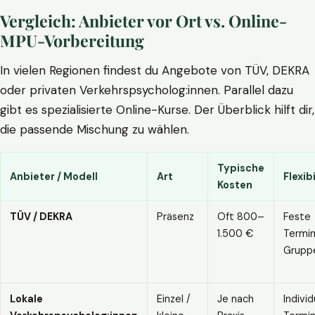
Vergleich: Anbieter vor Ort vs. Online-
MPU-Vorbereitung
In vielen Regionen findest du Angebote von TÜV, DEKRA
oder privaten Verkehrspsycholog:innen. Parallel dazu
gibt es spezialisierte Online-Kurse. Der Überblick hilft dir,
die passende Mischung zu wählen.
Typische
Anbieter / Modell
Art
Flexibi
Kosten
TÜV / DEKRA
Präsenz
Oft 800–
Feste
1.500 €
Termin
Grupp
Lokale
Einzel /
Je nach
Individ