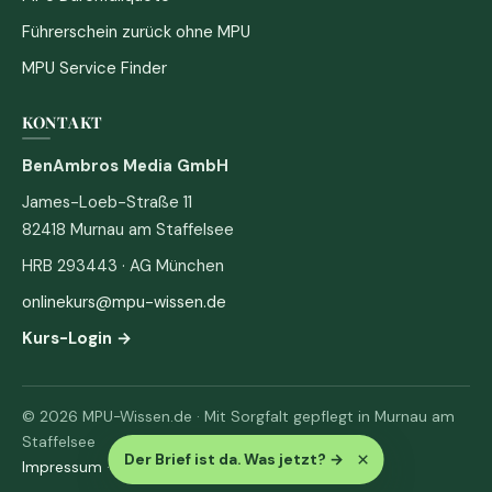
Führerschein zurück ohne MPU
MPU Service Finder
KONTAKT
BenAmbros Media GmbH
James-Loeb-Straße 11
82418 Murnau am Staffelsee
HRB 293443 · AG München
onlinekurs@mpu-wissen.de
Kurs-Login →
© 2026 MPU-Wissen.de · Mit Sorgfalt gepflegt in Murnau am
Staffelsee
×
Der Brief ist da. Was jetzt?
→
Impressum
·
Datenschutz & AGB