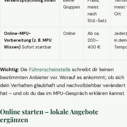
Verkehrspsycholog:innen
kleine
Praxis,
Termin
Gruppen
meist
meist 
nach
Ort
Std.-Satz
Online-MPU-
Online
Ab ca.
Jederz
Vorbereitung (z. B. MPU
200–
in dei
Wissen)
Sofort startbar
400 €
Temp
Wichtig:
Die
Führerscheinstelle
schreibt dir keinen
bestimmten Anbieter vor. Worauf es ankommt:, ob sich
dein Verhalten glaubhaft und nachvollziehbar verändert
hat – und ob du das im MPU-Gespräch erklären kannst.
Online starten – lokale Angebote
ergänzen