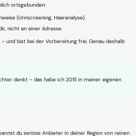
hlich ortsgebunden:
weise (Urinscreening, Haaranalyse).
r, nicht an einer Adresse.
 – und bist bei der Vorbereitung frei. Genau deshalb
achter denkt – das habe ich 2015 in meiner eigenen
n kannst du seriöse Anbieter in deiner Region von reinen