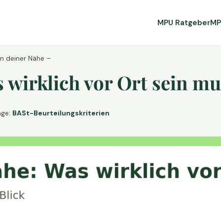
MPU Ratgeber
MP
in deiner Nähe –
wirklich vor Ort sein mu
age:
BASt-Beurteilungskriterien