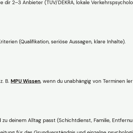
e dir 2–3 Anbieter (TÜV/DEKRA, lokale Verkehrspsycholo
rien (Qualifikation, seriöse Aussagen, klare Inhalte).
z. B.
MPU Wissen
, wenn du unabhängig von Terminen lern
d zu deinem Alltag passt (Schichtdienst, Familie, Entfernu
itung für das Grundverständnis und einzelne psychologi