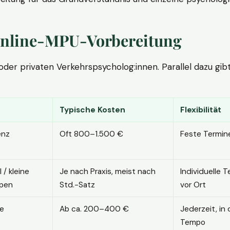
. Online-MPU-Vorbereitung
r privaten Verkehrspsycholog:innen. Parallel dazu gibt es
Typische Kosten
Flexibilität
enz
Oft 800–1.500 €
Feste Termin
l / kleine
Je nach Praxis, meist nach
Individuelle T
pen
Std.-Satz
vor Ort
ne
Ab ca. 200–400 €
Jederzeit, in
Tempo