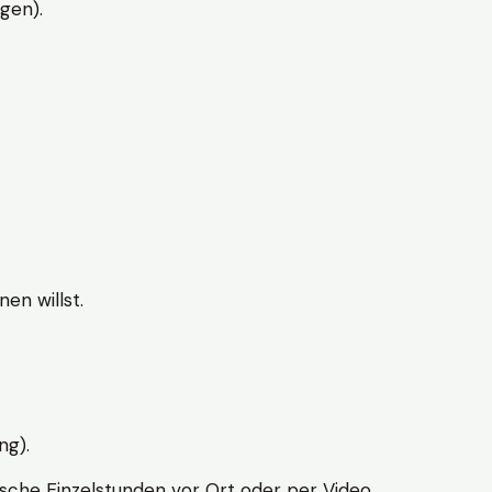
gen).
en willst.
ng).
sche Einzelstunden vor Ort oder per Video.