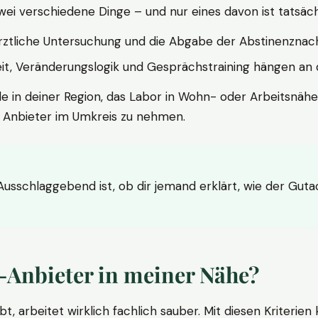
wei verschiedene Dinge – und nur eines davon ist tatsäc
ärztliche Untersuchung und die Abgabe der Abstinenznach
t, Veränderungslogik und Gesprächstraining hängen an di
le in deiner Region, das Labor in Wohn- oder Arbeitsnähe
n Anbieter im Umkreis zu nehmen.
 Ausschlaggebend ist, ob dir jemand erklärt, wie der Gut
-Anbieter in meiner Nähe?
bt, arbeitet wirklich fachlich sauber. Mit diesen Kriterie