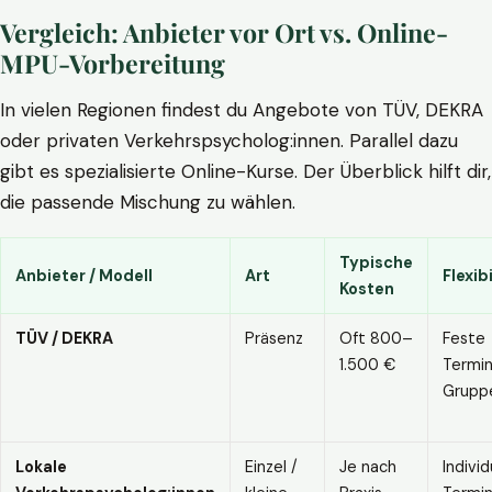
Vergleich: Anbieter vor Ort vs. Online-
MPU-Vorbereitung
In vielen Regionen findest du Angebote von TÜV, DEKRA
oder privaten Verkehrspsycholog:innen. Parallel dazu
gibt es spezialisierte Online-Kurse. Der Überblick hilft dir,
die passende Mischung zu wählen.
Typische
Anbieter / Modell
Art
Flexibi
Kosten
TÜV / DEKRA
Präsenz
Oft 800–
Feste
1.500 €
Termin
Grupp
Lokale
Einzel /
Je nach
Individ