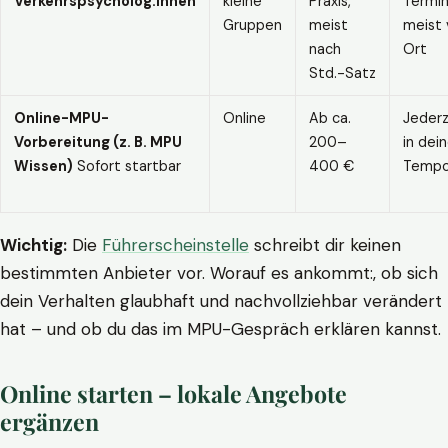
Verkehrspsycholog:innen
kleine
Praxis,
Termin
Gruppen
meist
meist 
nach
Ort
Std.-Satz
Online-MPU-
Online
Ab ca.
Jederz
Vorbereitung (z. B. MPU
200–
in dei
Wissen)
Sofort startbar
400 €
Temp
Wichtig:
Die
Führerscheinstelle
schreibt dir keinen
bestimmten Anbieter vor. Worauf es ankommt:, ob sich
dein Verhalten glaubhaft und nachvollziehbar verändert
hat – und ob du das im MPU-Gespräch erklären kannst.
Online starten – lokale Angebote
ergänzen