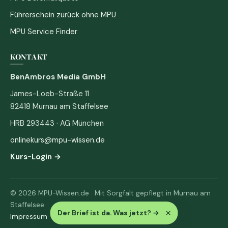
Führerschein zurück ohne MPU
MPU Service Finder
KONTAKT
BenAmbros Media GmbH
James-Loeb-Straße 11
82418 Murnau am Staffelsee
HRB 293443 · AG München
onlinekurs@mpu-wissen.de
Kurs-Login →
© 2026 MPU-Wissen.de · Mit Sorgfalt gepflegt in Murnau am
Staffelsee
×
Der Brief ist da. Was jetzt?
→
Impressum
·
Datenschutz & AGB