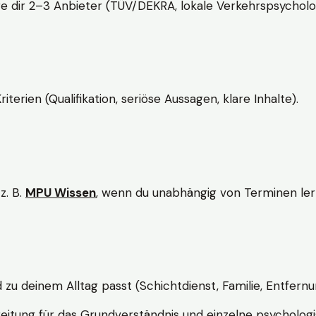
e dir 2–3 Anbieter (TÜV/DEKRA, lokale Verkehrspsycholo
rien (Qualifikation, seriöse Aussagen, klare Inhalte).
z. B.
MPU Wissen
, wenn du unabhängig von Terminen lern
d zu deinem Alltag passt (Schichtdienst, Familie, Entfernu
itung für das Grundverständnis und einzelne psychologi