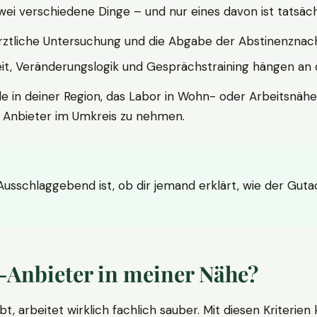
wei verschiedene Dinge – und nur eines davon ist tatsäc
ärztliche Untersuchung und die Abgabe der Abstinenznach
t, Veränderungslogik und Gesprächstraining hängen an di
le in deiner Region, das Labor in Wohn- oder Arbeitsnähe
n Anbieter im Umkreis zu nehmen.
 Ausschlaggebend ist, ob dir jemand erklärt, wie der Gut
-Anbieter in meiner Nähe?
bt, arbeitet wirklich fachlich sauber. Mit diesen Kriterie