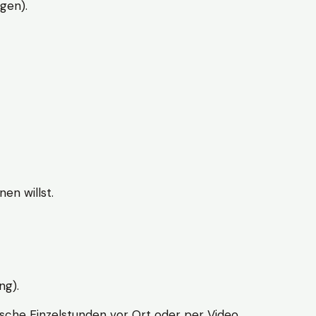
gen).
en willst.
ng).
sche Einzelstunden vor Ort oder per Video.