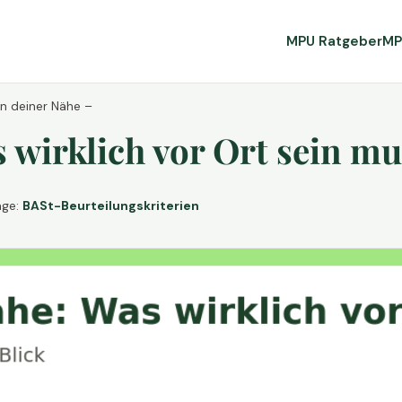
MPU Ratgeber
MP
in deiner Nähe –
wirklich vor Ort sein mu
age:
BASt-Beurteilungskriterien