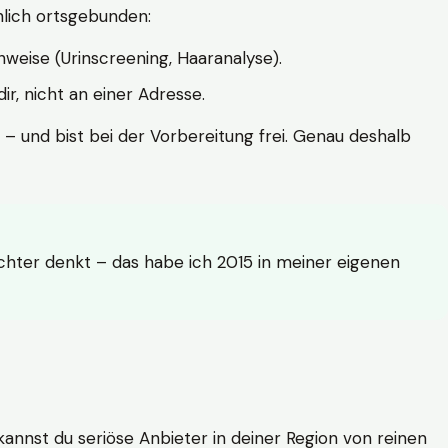
hlich ortsgebunden:
weise (Urinscreening, Haaranalyse).
r, nicht an einer Adresse.
 – und bist bei der Vorbereitung frei. Genau deshalb
achter denkt – das habe ich 2015 in meiner eigenen
n kannst du seriöse Anbieter in deiner Region von reinen