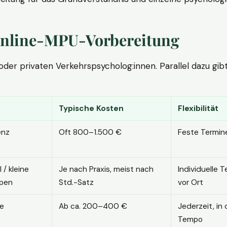
. Online-MPU-Vorbereitung
r privaten Verkehrspsycholog:innen. Parallel dazu gibt es
Typische Kosten
Flexibilität
enz
Oft 800–1.500 €
Feste Termin
l / kleine
Je nach Praxis, meist nach
Individuelle T
pen
Std.-Satz
vor Ort
ne
Ab ca. 200–400 €
Jederzeit, in
Tempo