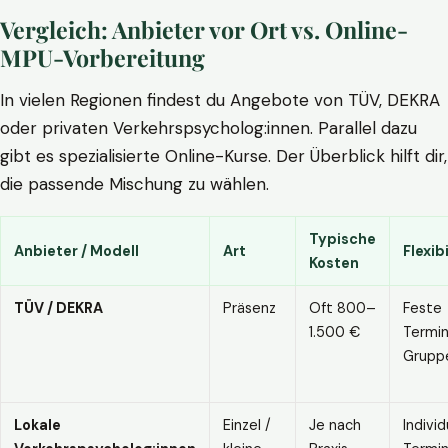
Vergleich: Anbieter vor Ort vs. Online-
MPU-Vorbereitung
In vielen Regionen findest du Angebote von TÜV, DEKRA
oder privaten Verkehrspsycholog:innen. Parallel dazu
gibt es spezialisierte Online-Kurse. Der Überblick hilft dir,
die passende Mischung zu wählen.
Typische
Anbieter / Modell
Art
Flexibi
Kosten
TÜV / DEKRA
Präsenz
Oft 800–
Feste
1.500 €
Termin
Grupp
Lokale
Einzel /
Je nach
Individ