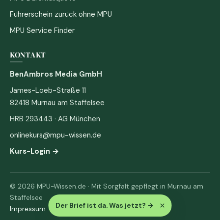
Führerschein zurück ohne MPU
MPU Service Finder
KONTAKT
BenAmbros Media GmbH
James-Loeb-Straße 11
82418 Murnau am Staffelsee
HRB 293443 · AG München
onlinekurs@mpu-wissen.de
Kurs-Login →
© 2026 MPU-Wissen.de · Mit Sorgfalt gepflegt in Murnau am
Staffelsee
×
Der Brief ist da. Was jetzt?
→
Impressum
·
Datenschutz & AGB