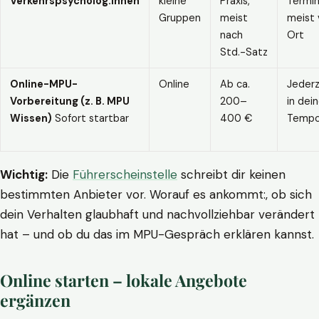
Verkehrspsycholog:innen
kleine
Praxis,
Termin
Gruppen
meist
meist 
nach
Ort
Std.-Satz
Online-MPU-
Online
Ab ca.
Jederz
Vorbereitung (z. B. MPU
200–
in dei
Wissen)
Sofort startbar
400 €
Temp
Wichtig:
Die
Führerscheinstelle
schreibt dir keinen
bestimmten Anbieter vor. Worauf es ankommt:, ob sich
dein Verhalten glaubhaft und nachvollziehbar verändert
hat – und ob du das im MPU-Gespräch erklären kannst.
Online starten – lokale Angebote
ergänzen