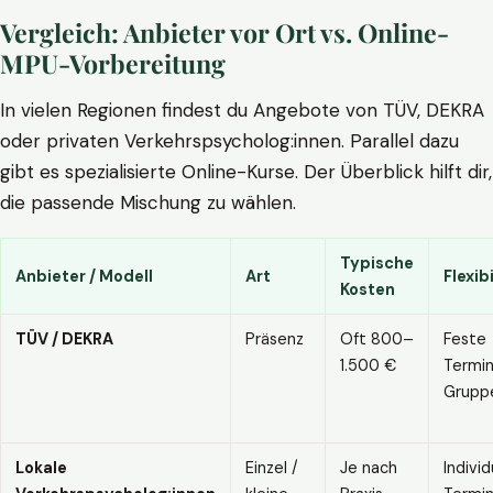
Vergleich: Anbieter vor Ort vs. Online-
MPU-Vorbereitung
In vielen Regionen findest du Angebote von TÜV, DEKRA
oder privaten Verkehrspsycholog:innen. Parallel dazu
gibt es spezialisierte Online-Kurse. Der Überblick hilft dir,
die passende Mischung zu wählen.
Typische
Anbieter / Modell
Art
Flexibi
Kosten
TÜV / DEKRA
Präsenz
Oft 800–
Feste
1.500 €
Termin
Grupp
Lokale
Einzel /
Je nach
Individ