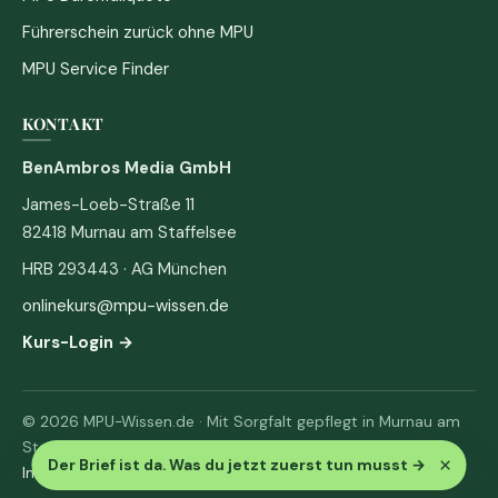
Führerschein zurück ohne MPU
MPU Service Finder
KONTAKT
BenAmbros Media GmbH
James-Loeb-Straße 11
82418 Murnau am Staffelsee
HRB 293443 · AG München
onlinekurs@mpu-wissen.de
Kurs-Login →
© 2026 MPU-Wissen.de · Mit Sorgfalt gepflegt in Murnau am
Staffelsee
×
Der Brief ist da. Was du jetzt zuerst tun musst
→
Impressum
·
Datenschutz & AGB