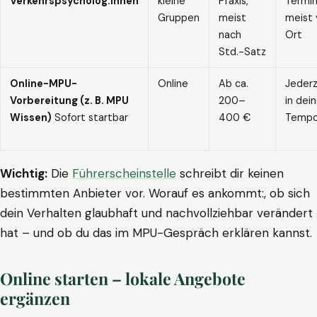
Verkehrspsycholog:innen
kleine
Praxis,
Termin
Gruppen
meist
meist 
nach
Ort
Std.-Satz
Online-MPU-
Online
Ab ca.
Jederz
Vorbereitung (z. B. MPU
200–
in dei
Wissen)
Sofort startbar
400 €
Temp
Wichtig:
Die
Führerscheinstelle
schreibt dir keinen
bestimmten Anbieter vor. Worauf es ankommt:, ob sich
dein Verhalten glaubhaft und nachvollziehbar verändert
hat – und ob du das im MPU-Gespräch erklären kannst.
Online starten – lokale Angebote
ergänzen