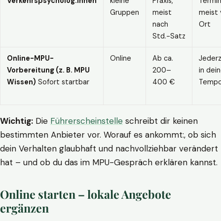
Verkehrspsycholog:innen
kleine
Praxis,
Termin
Gruppen
meist
meist 
nach
Ort
Std.-Satz
Online-MPU-
Online
Ab ca.
Jederz
Vorbereitung (z. B. MPU
200–
in dei
Wissen)
Sofort startbar
400 €
Temp
Wichtig:
Die
Führerscheinstelle
schreibt dir keinen
bestimmten Anbieter vor. Worauf es ankommt:, ob sich
dein Verhalten glaubhaft und nachvollziehbar verändert
hat – und ob du das im MPU-Gespräch erklären kannst.
Online starten – lokale Angebote
ergänzen