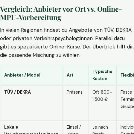
Vergleich: Anbieter vor Ort vs. Online-
MPU-Vorbereitung
In vielen Regionen findest du Angebote von TÜV, DEKRA
oder privaten Verkehrspsycholog:innen. Parallel dazu
gibt es spezialisierte Online-Kurse. Der Überblick hilft dir,
die passende Mischung zu wählen.
Typische
Anbieter / Modell
Art
Flexibi
Kosten
TÜV / DEKRA
Präsenz
Oft 800–
Feste
1.500 €
Termin
Grupp
Lokale
Einzel /
Je nach
Individ