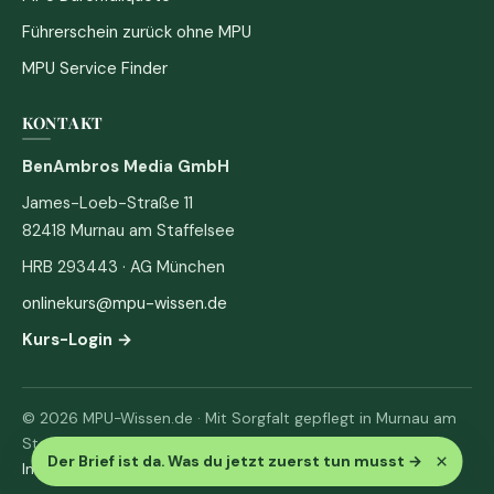
Führerschein zurück ohne MPU
MPU Service Finder
KONTAKT
BenAmbros Media GmbH
James-Loeb-Straße 11
82418 Murnau am Staffelsee
HRB 293443 · AG München
onlinekurs@mpu-wissen.de
Kurs-Login →
© 2026 MPU-Wissen.de · Mit Sorgfalt gepflegt in Murnau am
Staffelsee
×
Der Brief ist da. Was du jetzt zuerst tun musst
→
Impressum
·
Datenschutz & AGB