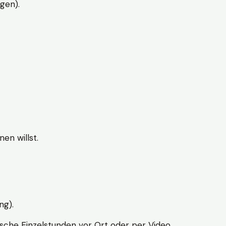
gen).
en willst.
ng).
sche Einzelstunden vor Ort oder per Video.