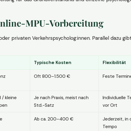
. Online-MPU-Vorbereitung
r privaten Verkehrspsycholog:innen. Parallel dazu gibt es
Typische Kosten
Flexibilität
enz
Oft 800–1.500 €
Feste Termin
l / kleine
Je nach Praxis, meist nach
Individuelle T
pen
Std.-Satz
vor Ort
ne
Ab ca. 200–400 €
Jederzeit, in
Tempo