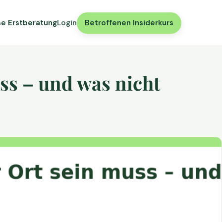
se Erstberatung
Login
Betroffenen Insiderkurs
ss – und was nicht