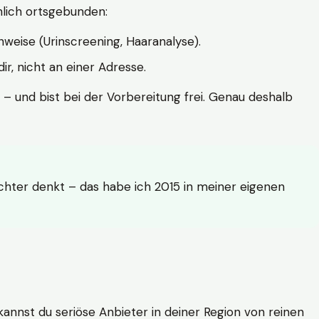
hlich ortsgebunden:
weise (Urinscreening, Haaranalyse).
r, nicht an einer Adresse.
 – und bist bei der Vorbereitung frei. Genau deshalb
achter denkt – das habe ich 2015 in meiner eigenen
n kannst du seriöse Anbieter in deiner Region von reinen