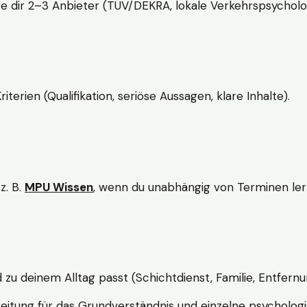
e dir 2–3 Anbieter (TÜV/DEKRA, lokale Verkehrspsycholo
rien (Qualifikation, seriöse Aussagen, klare Inhalte).
z. B.
MPU Wissen
, wenn du unabhängig von Terminen lern
d zu deinem Alltag passt (Schichtdienst, Familie, Entfernu
itung für das Grundverständnis und einzelne psychologi