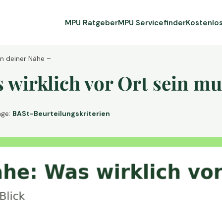
MPU Ratgeber
MPU Servicefinder
Kostenlo
in deiner Nähe –
wirklich vor Ort sein mu
age:
BASt-Beurteilungskriterien