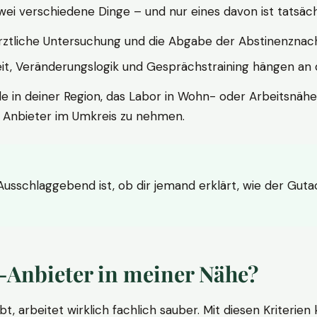
wei verschiedene Dinge – und nur eines davon ist tatsäc
ärztliche Untersuchung und die Abgabe der Abstinenznach
t, Veränderungslogik und Gesprächstraining hängen an di
le in deiner Region, das Labor in Wohn- oder Arbeitsnähe
n Anbieter im Umkreis zu nehmen.
 Ausschlaggebend ist, ob dir jemand erklärt, wie der Gut
-Anbieter in meiner Nähe?
bt, arbeitet wirklich fachlich sauber. Mit diesen Kriterie