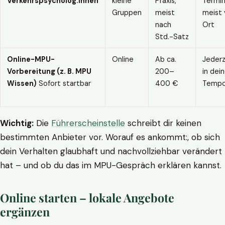
Verkehrspsycholog:innen
kleine
Praxis,
Termin
Gruppen
meist
meist 
nach
Ort
Std.-Satz
Online-MPU-
Online
Ab ca.
Jederz
Vorbereitung (z. B. MPU
200–
in dei
Wissen)
Sofort startbar
400 €
Temp
Wichtig:
Die
Führerscheinstelle
schreibt dir keinen
bestimmten Anbieter vor. Worauf es ankommt:, ob sich
dein Verhalten glaubhaft und nachvollziehbar verändert
hat – und ob du das im MPU-Gespräch erklären kannst.
Online starten – lokale Angebote
ergänzen