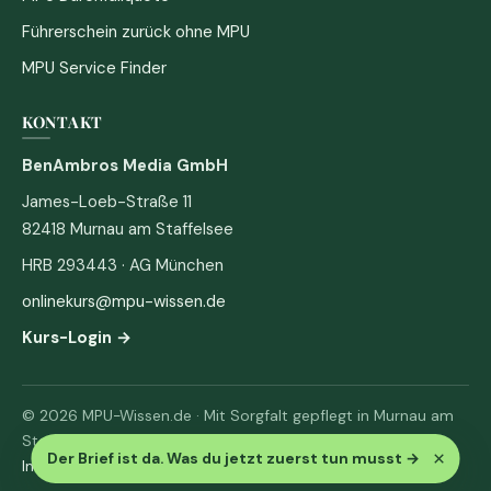
Führerschein zurück ohne MPU
MPU Service Finder
KONTAKT
BenAmbros Media GmbH
James-Loeb-Straße 11
82418 Murnau am Staffelsee
HRB 293443 · AG München
onlinekurs@mpu-wissen.de
Kurs-Login →
© 2026 MPU-Wissen.de · Mit Sorgfalt gepflegt in Murnau am
Staffelsee
×
Der Brief ist da. Was du jetzt zuerst tun musst
→
Impressum
·
Datenschutz & AGB