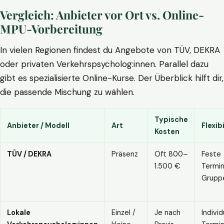
Vergleich: Anbieter vor Ort vs. Online-
MPU-Vorbereitung
In vielen Regionen findest du Angebote von TÜV, DEKRA
oder privaten Verkehrspsycholog:innen. Parallel dazu
gibt es spezialisierte Online-Kurse. Der Überblick hilft dir,
die passende Mischung zu wählen.
Typische
Anbieter / Modell
Art
Flexibi
Kosten
TÜV / DEKRA
Präsenz
Oft 800–
Feste
1.500 €
Termin
Grupp
Lokale
Einzel /
Je nach
Individ