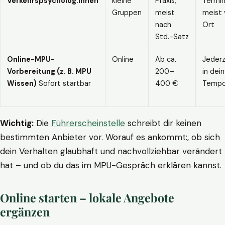
Verkehrspsycholog:innen
kleine
Praxis,
Termin
Gruppen
meist
meist 
nach
Ort
Std.-Satz
Online-MPU-
Online
Ab ca.
Jederz
Vorbereitung (z. B. MPU
200–
in dei
Wissen)
Sofort startbar
400 €
Temp
Wichtig:
Die
Führerscheinstelle
schreibt dir keinen
bestimmten Anbieter vor. Worauf es ankommt:, ob sich
dein Verhalten glaubhaft und nachvollziehbar verändert
hat – und ob du das im MPU-Gespräch erklären kannst.
Online starten – lokale Angebote
ergänzen