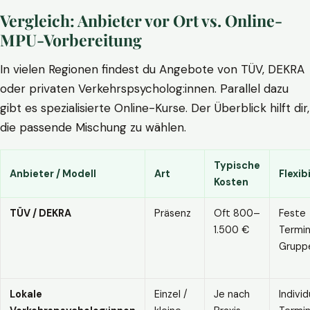
Vergleich: Anbieter vor Ort vs. Online-
MPU-Vorbereitung
In vielen Regionen findest du Angebote von TÜV, DEKRA
oder privaten Verkehrspsycholog:innen. Parallel dazu
gibt es spezialisierte Online-Kurse. Der Überblick hilft dir,
die passende Mischung zu wählen.
Typische
Anbieter / Modell
Art
Flexibi
Kosten
TÜV / DEKRA
Präsenz
Oft 800–
Feste
1.500 €
Termin
Grupp
Lokale
Einzel /
Je nach
Individ