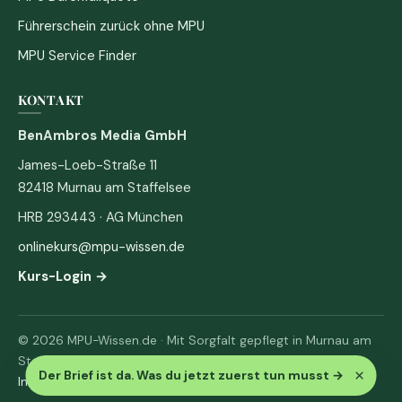
Führerschein zurück ohne MPU
MPU Service Finder
KONTAKT
BenAmbros Media GmbH
James-Loeb-Straße 11
82418 Murnau am Staffelsee
HRB 293443 · AG München
onlinekurs@mpu-wissen.de
Kurs-Login →
© 2026 MPU-Wissen.de · Mit Sorgfalt gepflegt in Murnau am
Staffelsee
×
Der Brief ist da. Was du jetzt zuerst tun musst
→
Impressum
·
Datenschutz & AGB