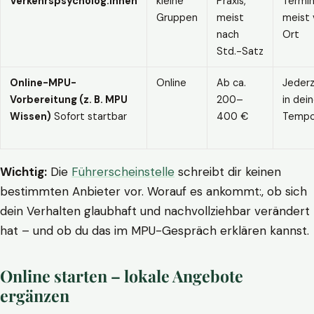
Verkehrspsycholog:innen
kleine
Praxis,
Termin
Gruppen
meist
meist 
nach
Ort
Std.-Satz
Online-MPU-
Online
Ab ca.
Jederz
Vorbereitung (z. B. MPU
200–
in dei
Wissen)
Sofort startbar
400 €
Temp
Wichtig:
Die
Führerscheinstelle
schreibt dir keinen
bestimmten Anbieter vor. Worauf es ankommt:, ob sich
dein Verhalten glaubhaft und nachvollziehbar verändert
hat – und ob du das im MPU-Gespräch erklären kannst.
Online starten – lokale Angebote
ergänzen