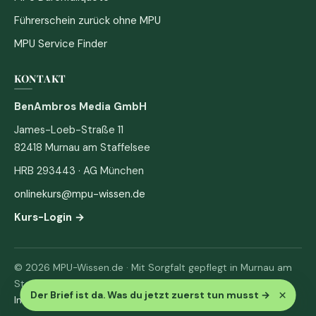
Führerschein zurück ohne MPU
MPU Service Finder
KONTAKT
BenAmbros Media GmbH
James-Loeb-Straße 11
82418 Murnau am Staffelsee
HRB 293443 · AG München
onlinekurs@mpu-wissen.de
Kurs-Login →
© 2026 MPU-Wissen.de · Mit Sorgfalt gepflegt in Murnau am
Staffelsee
×
Der Brief ist da. Was du jetzt zuerst tun musst
→
Impressum
·
Datenschutz & AGB