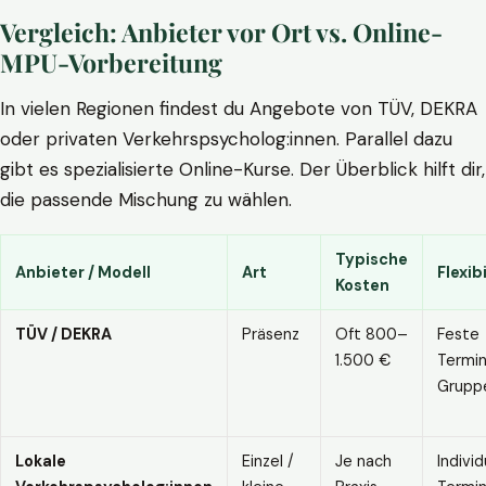
Vergleich: Anbieter vor Ort vs. Online-
MPU-Vorbereitung
In vielen Regionen findest du Angebote von TÜV, DEKRA
oder privaten Verkehrspsycholog:innen. Parallel dazu
gibt es spezialisierte Online-Kurse. Der Überblick hilft dir,
die passende Mischung zu wählen.
Typische
Anbieter / Modell
Art
Flexibi
Kosten
TÜV / DEKRA
Präsenz
Oft 800–
Feste
1.500 €
Termin
Grupp
Lokale
Einzel /
Je nach
Individ