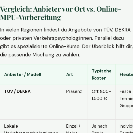
Vergleich: Anbieter vor Ort vs. Online-
MPU-Vorbereitung
In vielen Regionen findest du Angebote von TÜV, DEKRA
oder privaten Verkehrspsycholog:innen. Parallel dazu
gibt es spezialisierte Online-Kurse. Der Überblick hilft dir,
die passende Mischung zu wählen.
Typische
Anbieter / Modell
Art
Flexibi
Kosten
TÜV / DEKRA
Präsenz
Oft 800–
Feste
1.500 €
Termin
Grupp
Lokale
Einzel /
Je nach
Individ