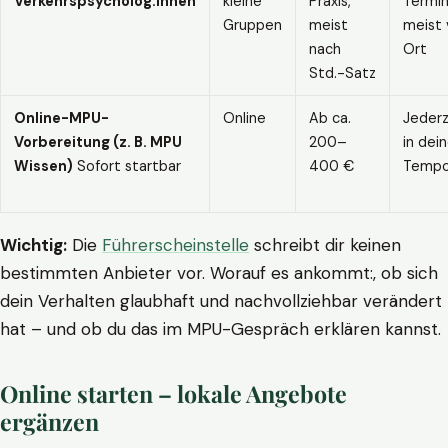
Verkehrspsycholog:innen
kleine
Praxis,
Termin
Gruppen
meist
meist 
nach
Ort
Std.-Satz
Online-MPU-
Online
Ab ca.
Jederz
Vorbereitung (z. B. MPU
200–
in dei
Wissen)
Sofort startbar
400 €
Temp
Wichtig:
Die
Führerscheinstelle
schreibt dir keinen
bestimmten Anbieter vor. Worauf es ankommt:, ob sich
dein Verhalten glaubhaft und nachvollziehbar verändert
hat – und ob du das im MPU-Gespräch erklären kannst.
Online starten – lokale Angebote
ergänzen