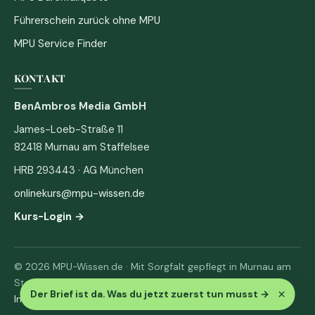
Führerschein zurück ohne MPU
MPU Service Finder
KONTAKT
BenAmbros Media GmbH
James-Loeb-Straße 11
82418 Murnau am Staffelsee
HRB 293443 · AG München
onlinekurs@mpu-wissen.de
Kurs-Login →
© 2026 MPU-Wissen.de · Mit Sorgfalt gepflegt in Murnau am
Staffelsee
×
Der Brief ist da. Was du jetzt zuerst tun musst
→
Impressum
·
Datenschutz & AGB