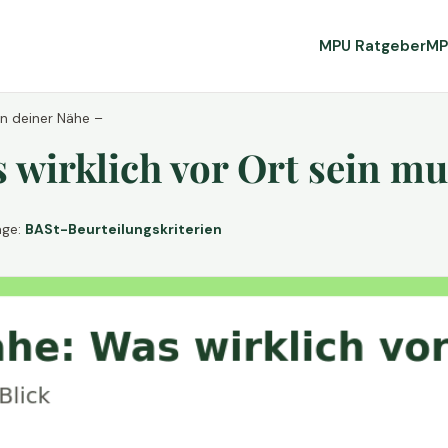
MPU Ratgeber
MP
in deiner Nähe –
wirklich vor Ort sein mu
age:
BASt-Beurteilungskriterien