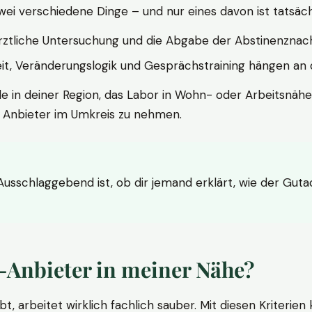
wei verschiedene Dinge – und nur eines davon ist tatsäc
ärztliche Untersuchung und die Abgabe der Abstinenznach
t, Veränderungslogik und Gesprächstraining hängen an di
le in deiner Region, das Labor in Wohn- oder Arbeitsnähe
n Anbieter im Umkreis zu nehmen.
 Ausschlaggebend ist, ob dir jemand erklärt, wie der Gut
-Anbieter in meiner Nähe?
bt, arbeitet wirklich fachlich sauber. Mit diesen Kriterie