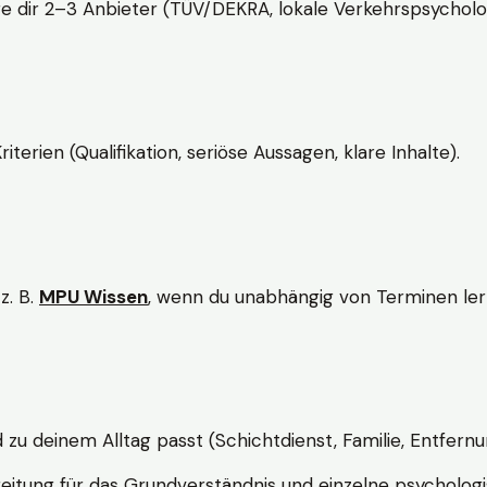
e dir 2–3 Anbieter (TÜV/DEKRA, lokale Verkehrspsycholo
rien (Qualifikation, seriöse Aussagen, klare Inhalte).
z. B.
MPU Wissen
, wenn du unabhängig von Terminen lern
d zu deinem Alltag passt (Schichtdienst, Familie, Entfernu
itung für das Grundverständnis und einzelne psychologi