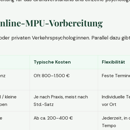
. Online-MPU-Vorbereitung
r privaten Verkehrspsycholog:innen. Parallel dazu gibt es
Typische Kosten
Flexibilität
enz
Oft 800–1.500 €
Feste Termin
l / kleine
Je nach Praxis, meist nach
Individuelle T
pen
Std.-Satz
vor Ort
ne
Ab ca. 200–400 €
Jederzeit, in
Tempo