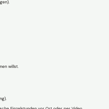
gen).
en willst.
ng).
sche Einzelstunden vor Ort oder per Video.