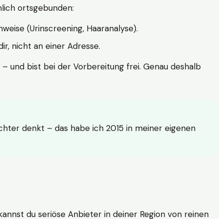
hlich ortsgebunden:
weise (Urinscreening, Haaranalyse).
r, nicht an einer Adresse.
 – und bist bei der Vorbereitung frei. Genau deshalb
achter denkt – das habe ich 2015 in meiner eigenen
n kannst du seriöse Anbieter in deiner Region von reinen