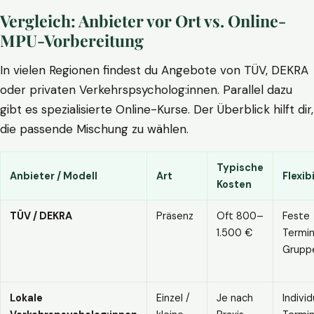
Vergleich: Anbieter vor Ort vs. Online-
MPU-Vorbereitung
In vielen Regionen findest du Angebote von TÜV, DEKRA
oder privaten Verkehrspsycholog:innen. Parallel dazu
gibt es spezialisierte Online-Kurse. Der Überblick hilft dir,
die passende Mischung zu wählen.
Typische
Anbieter / Modell
Art
Flexibi
Kosten
TÜV / DEKRA
Präsenz
Oft 800–
Feste
1.500 €
Termin
Grupp
Lokale
Einzel /
Je nach
Individ