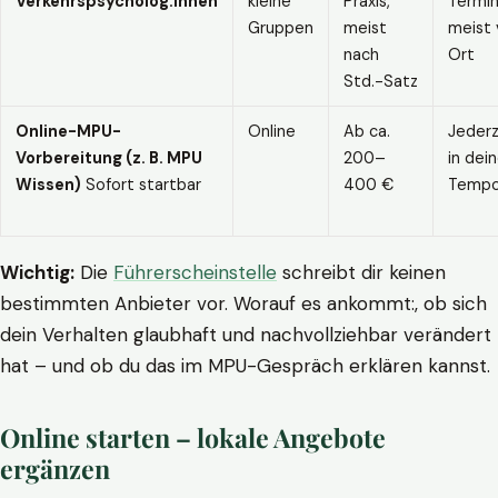
Verkehrspsycholog:innen
kleine
Praxis,
Termin
Gruppen
meist
meist 
nach
Ort
Std.-Satz
Online-MPU-
Online
Ab ca.
Jederz
Vorbereitung (z. B. MPU
200–
in dei
Wissen)
Sofort startbar
400 €
Temp
Wichtig:
Die
Führerscheinstelle
schreibt dir keinen
bestimmten Anbieter vor. Worauf es ankommt:, ob sich
dein Verhalten glaubhaft und nachvollziehbar verändert
hat – und ob du das im MPU-Gespräch erklären kannst.
Online starten – lokale Angebote
ergänzen