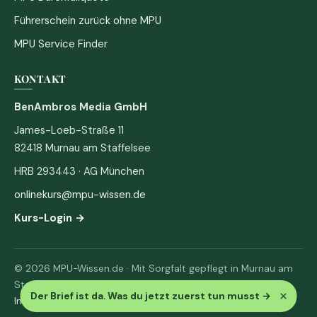
Führerschein zurück ohne MPU
MPU Service Finder
KONTAKT
BenAmbros Media GmbH
James-Loeb-Straße 11
82418 Murnau am Staffelsee
HRB 293443 · AG München
onlinekurs@mpu-wissen.de
Kurs-Login →
© 2026 MPU-Wissen.de · Mit Sorgfalt gepflegt in Murnau am
Staffelsee
×
Der Brief ist da. Was du jetzt zuerst tun musst
→
Impressum
·
Datenschutz & AGB