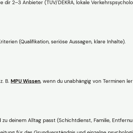
e dir 2–3 Anbieter (TÜV/DEKRA, lokale Verkehrspsycholo
rien (Qualifikation, seriöse Aussagen, klare Inhalte).
z. B.
MPU Wissen
, wenn du unabhängig von Terminen lern
d zu deinem Alltag passt (Schichtdienst, Familie, Entfernu
itung für das Grundverständnis und einzelne psychologi