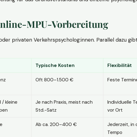
. Online-MPU-Vorbereitung
r privaten Verkehrspsycholog:innen. Parallel dazu gibt es
Typische Kosten
Flexibilität
enz
Oft 800–1.500 €
Feste Termin
l / kleine
Je nach Praxis, meist nach
Individuelle T
pen
Std.-Satz
vor Ort
ne
Ab ca. 200–400 €
Jederzeit, in
Tempo