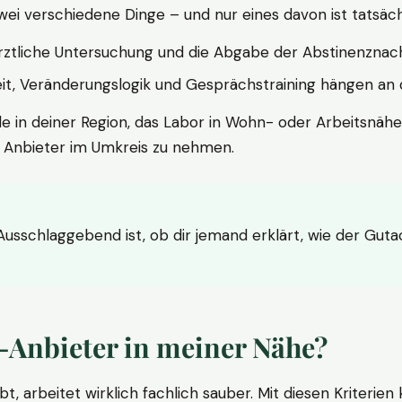
wei verschiedene Dinge – und nur eines davon ist tatsäc
ärztliche Untersuchung und die Abgabe der Abstinenznach
t, Veränderungslogik und Gesprächstraining hängen an di
le in deiner Region, das Labor in Wohn- oder Arbeitsnähe
n Anbieter im Umkreis zu nehmen.
 Ausschlaggebend ist, ob dir jemand erklärt, wie der Gut
-Anbieter in meiner Nähe?
bt, arbeitet wirklich fachlich sauber. Mit diesen Kriterie