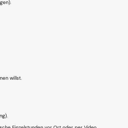
gen).
en willst.
ng).
sche Einzelstunden vor Ort oder per Video.