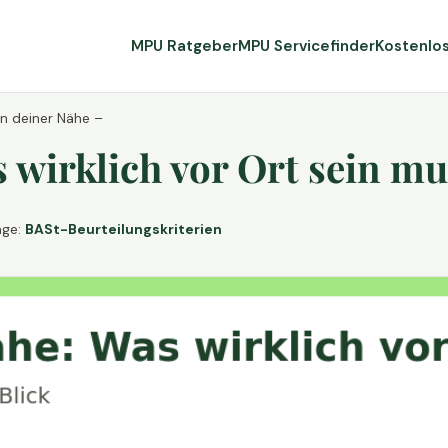
MPU Ratgeber
MPU Servicefinder
Kostenlo
in deiner Nähe –
wirklich vor Ort sein mu
age:
BASt-Beurteilungskriterien