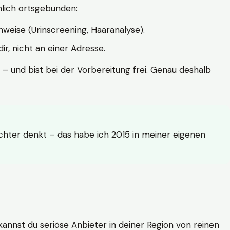
hlich ortsgebunden:
weise (Urinscreening, Haaranalyse).
r, nicht an einer Adresse.
 – und bist bei der Vorbereitung frei. Genau deshalb
achter denkt – das habe ich 2015 in meiner eigenen
n kannst du seriöse Anbieter in deiner Region von reinen