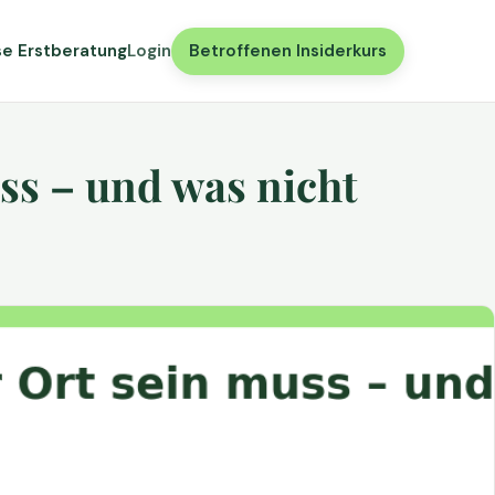
se Erstberatung
Login
Betroffenen Insiderkurs
ss – und was nicht