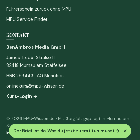
Führerschein zurück ohne MPU
MPU Service Finder
KONTAKT
BenAmbros Media GmbH
James-Loeb-Straße 11
82418 Murnau am Staffelsee
HRB 293443 · AG München
onlinekurs@mpu-wissen.de
Kurs-Login →
© 2026 MPU-Wissen.de · Mit Sorgfalt gepflegt in Murnau am
Staffelsee
×
Der Brief ist da. Was du jetzt zuerst tun musst
→
Impressum
·
Datenschutz & AGB