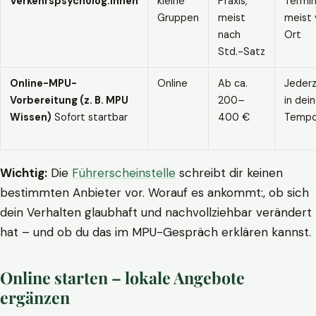
Verkehrspsycholog:innen
kleine
Praxis,
Termin
Gruppen
meist
meist 
nach
Ort
Std.-Satz
Online-MPU-
Online
Ab ca.
Jederz
Vorbereitung (z. B. MPU
200–
in dei
Wissen)
Sofort startbar
400 €
Temp
Wichtig:
Die
Führerscheinstelle
schreibt dir keinen
bestimmten Anbieter vor. Worauf es ankommt:, ob sich
dein Verhalten glaubhaft und nachvollziehbar verändert
hat – und ob du das im MPU-Gespräch erklären kannst.
Online starten – lokale Angebote
ergänzen