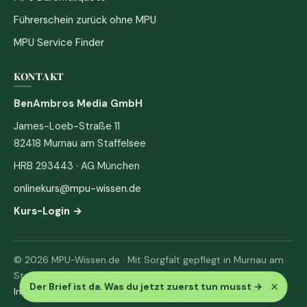
Führerschein zurück ohne MPU
MPU Service Finder
KONTAKT
BenAmbros Media GmbH
James-Loeb-Straße 11
82418 Murnau am Staffelsee
HRB 293443 · AG München
onlinekurs@mpu-wissen.de
Kurs-Login →
© 2026 MPU-Wissen.de · Mit Sorgfalt gepflegt in Murnau am
Staffelsee
×
Der Brief ist da. Was du jetzt zuerst tun musst
→
Impressum
·
Datenschutz & AGB