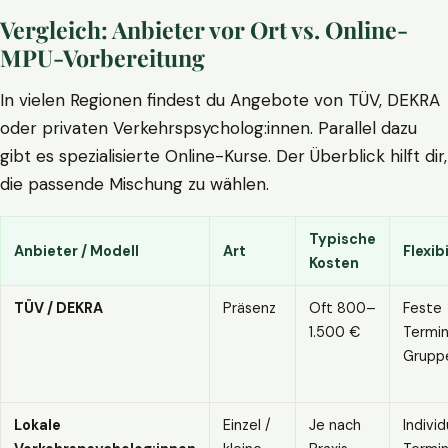
Vergleich: Anbieter vor Ort vs. Online-
MPU-Vorbereitung
In vielen Regionen findest du Angebote von TÜV, DEKRA
oder privaten Verkehrspsycholog:innen. Parallel dazu
gibt es spezialisierte Online-Kurse. Der Überblick hilft dir,
die passende Mischung zu wählen.
Typische
Anbieter / Modell
Art
Flexibi
Kosten
TÜV / DEKRA
Präsenz
Oft 800–
Feste
1.500 €
Termin
Grupp
Lokale
Einzel /
Je nach
Individ