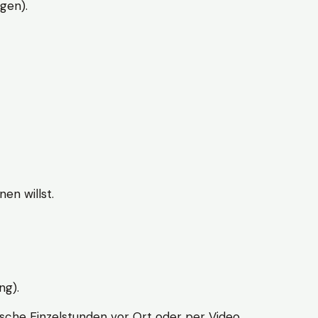
gen).
en willst.
ng).
sche Einzelstunden vor Ort oder per Video.