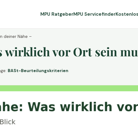
MPU Ratgeber
MPU Servicefinder
Kostenlo
in deiner Nähe –
wirklich vor Ort sein mu
age:
BASt-Beurteilungskriterien