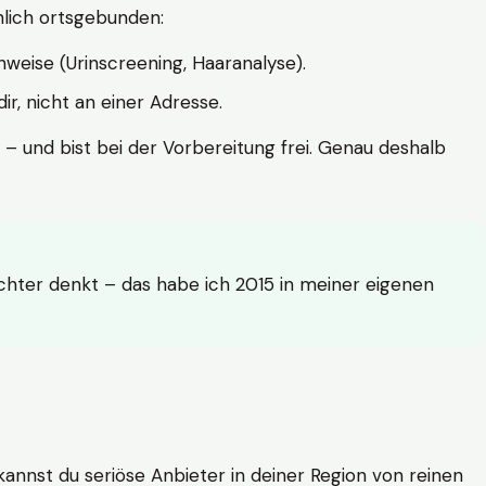
hlich ortsgebunden:
weise (Urinscreening, Haaranalyse).
r, nicht an einer Adresse.
 – und bist bei der Vorbereitung frei. Genau deshalb
achter denkt – das habe ich 2015 in meiner eigenen
n kannst du seriöse Anbieter in deiner Region von reinen