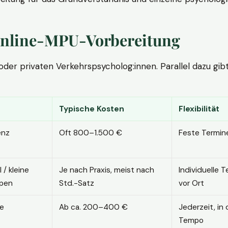
. Online-MPU-Vorbereitung
r privaten Verkehrspsycholog:innen. Parallel dazu gibt es
Typische Kosten
Flexibilität
enz
Oft 800–1.500 €
Feste Termin
l / kleine
Je nach Praxis, meist nach
Individuelle T
pen
Std.-Satz
vor Ort
ne
Ab ca. 200–400 €
Jederzeit, in
Tempo