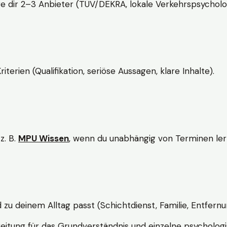
e dir 2–3 Anbieter (TÜV/DEKRA, lokale Verkehrspsycholo
rien (Qualifikation, seriöse Aussagen, klare Inhalte).
z. B.
MPU Wissen
, wenn du unabhängig von Terminen lern
d zu deinem Alltag passt (Schichtdienst, Familie, Entfernu
itung für das Grundverständnis und einzelne psychologi