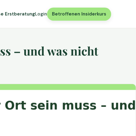
se Erstberatung
Login
Betroffenen Insiderkurs
ss – und was nicht