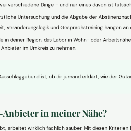
wei verschiedene Dinge – und nur eines davon ist tatsäc
ärztliche Untersuchung und die Abgabe der Abstinenznach
t, Veränderungslogik und Gesprächstraining hängen an di
le in deiner Region, das Labor in Wohn- oder Arbeitsnähe
n Anbieter im Umkreis zu nehmen.
 Ausschlaggebend ist, ob dir jemand erklärt, wie der Gut
-Anbieter in meiner Nähe?
bt, arbeitet wirklich fachlich sauber. Mit diesen Kriterie