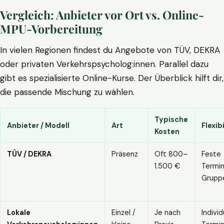
Vergleich: Anbieter vor Ort vs. Online-
MPU-Vorbereitung
In vielen Regionen findest du Angebote von TÜV, DEKRA
oder privaten Verkehrspsycholog:innen. Parallel dazu
gibt es spezialisierte Online-Kurse. Der Überblick hilft dir,
die passende Mischung zu wählen.
Typische
Anbieter / Modell
Art
Flexibi
Kosten
TÜV / DEKRA
Präsenz
Oft 800–
Feste
1.500 €
Termin
Grupp
Lokale
Einzel /
Je nach
Individ