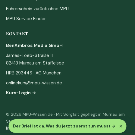
Führerschein zurück ohne MPU
MPU Service Finder
KONTAKT
BenAmbros Media GmbH
James-Loeb-Straße 11
82418 Murnau am Staffelsee
HRB 293443 · AG München
onlinekurs@mpu-wissen.de
Kurs-Login →
© 2026 MPU-Wissen.de · Mit Sorgfalt gepflegt in Murnau am
Staffelsee
×
Der Brief ist da. Was du jetzt zuerst tun musst
→
Impressum
·
Datenschutz & AGB