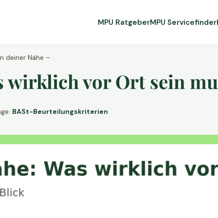
MPU Ratgeber
MPU Servicefinder
in deiner Nähe –
wirklich vor Ort sein mu
age:
BASt-Beurteilungskriterien