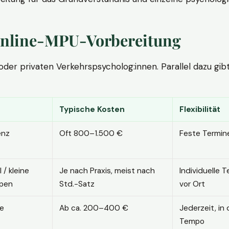
. Online-MPU-Vorbereitung
r privaten Verkehrspsycholog:innen. Parallel dazu gibt es
Typische Kosten
Flexibilität
enz
Oft 800–1.500 €
Feste Termin
l / kleine
Je nach Praxis, meist nach
Individuelle T
pen
Std.-Satz
vor Ort
ne
Ab ca. 200–400 €
Jederzeit, in
Tempo