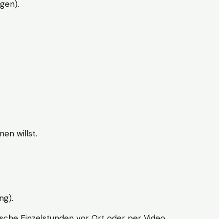
gen).
en willst.
ng).
sche Einzelstunden vor Ort oder per Video.