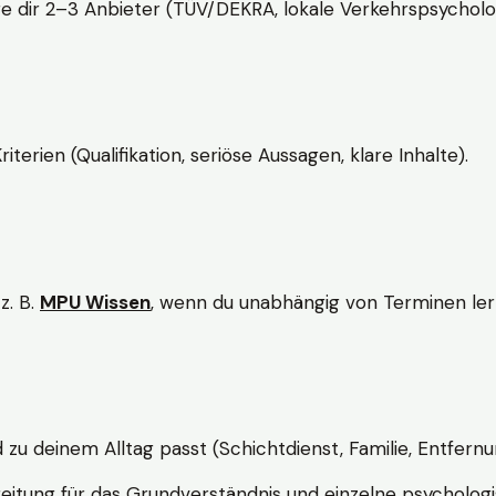
e dir 2–3 Anbieter (TÜV/DEKRA, lokale Verkehrspsycholo
rien (Qualifikation, seriöse Aussagen, klare Inhalte).
z. B.
MPU Wissen
, wenn du unabhängig von Terminen lern
d zu deinem Alltag passt (Schichtdienst, Familie, Entfernu
itung für das Grundverständnis und einzelne psychologi