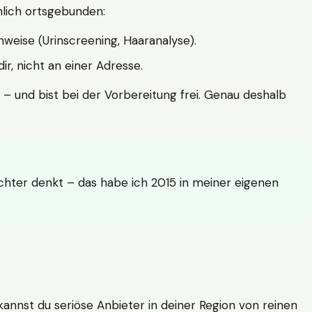
hlich ortsgebunden:
weise (Urinscreening, Haaranalyse).
r, nicht an einer Adresse.
 – und bist bei der Vorbereitung frei. Genau deshalb
achter denkt – das habe ich 2015 in meiner eigenen
n kannst du seriöse Anbieter in deiner Region von reinen