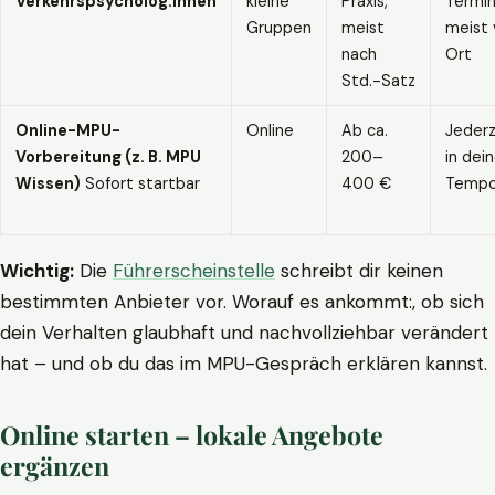
Verkehrspsycholog:innen
kleine
Praxis,
Termin
Gruppen
meist
meist 
nach
Ort
Std.-Satz
Online-MPU-
Online
Ab ca.
Jederz
Vorbereitung (z. B. MPU
200–
in dei
Wissen)
Sofort startbar
400 €
Temp
Wichtig:
Die
Führerscheinstelle
schreibt dir keinen
bestimmten Anbieter vor. Worauf es ankommt:, ob sich
dein Verhalten glaubhaft und nachvollziehbar verändert
hat – und ob du das im MPU-Gespräch erklären kannst.
Online starten – lokale Angebote
ergänzen