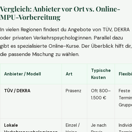
Vergleich: Anbieter vor Ort vs. Online-
MPU-Vorbereitung
In vielen Regionen findest du Angebote von TÜV, DEKRA
oder privaten Verkehrspsycholog:innen. Parallel dazu
gibt es spezialisierte Online-Kurse. Der Überblick hilft dir,
die passende Mischung zu wählen.
Typische
Anbieter / Modell
Art
Flexibi
Kosten
TÜV / DEKRA
Präsenz
Oft 800–
Feste
1.500 €
Termin
Grupp
Lokale
Einzel /
Je nach
Individ