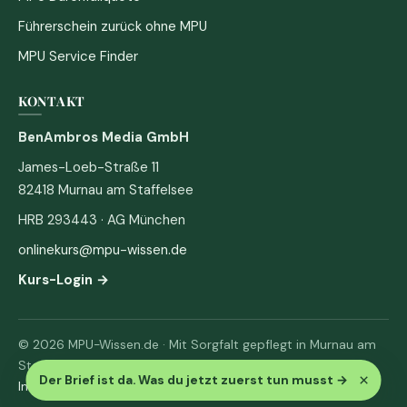
Führerschein zurück ohne MPU
MPU Service Finder
KONTAKT
BenAmbros Media GmbH
James-Loeb-Straße 11
82418 Murnau am Staffelsee
HRB 293443 · AG München
onlinekurs@mpu-wissen.de
Kurs-Login →
© 2026 MPU-Wissen.de · Mit Sorgfalt gepflegt in Murnau am
Staffelsee
×
Der Brief ist da. Was du jetzt zuerst tun musst
→
Impressum
·
Datenschutz & AGB