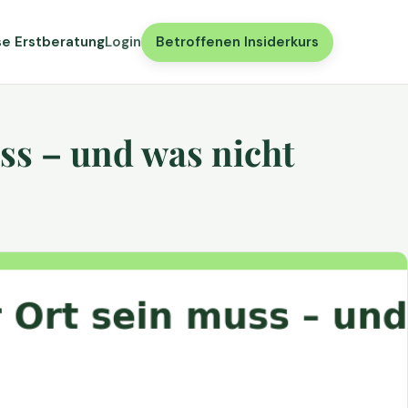
se Erstberatung
Login
Betroffenen Insiderkurs
ss – und was nicht