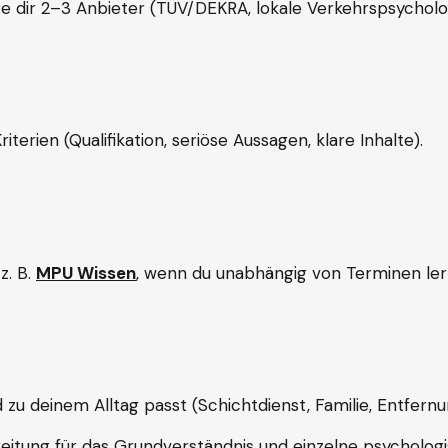
e dir 2–3 Anbieter (TÜV/DEKRA, lokale Verkehrspsycholo
rien (Qualifikation, seriöse Aussagen, klare Inhalte).
z. B.
MPU Wissen
, wenn du unabhängig von Terminen lern
d zu deinem Alltag passt (Schichtdienst, Familie, Entfernu
itung für das Grundverständnis und einzelne psychologi