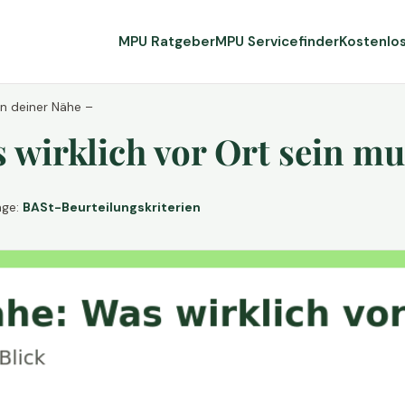
MPU Ratgeber
MPU Servicefinder
Kostenlo
in deiner Nähe –
wirklich vor Ort sein mu
age:
BASt-Beurteilungskriterien