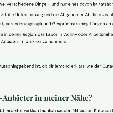
wei verschiedene Dinge – und nur eines davon ist tatsäc
ärztliche Untersuchung und die Abgabe der Abstinenznach
t, Veränderungslogik und Gesprächstraining hängen an di
le in deiner Region, das Labor in Wohn- oder Arbeitsnähe
n Anbieter im Umkreis zu nehmen.
 Ausschlaggebend ist, ob dir jemand erklärt, wie der Gut
-Anbieter in meiner Nähe?
bt, arbeitet wirklich fachlich sauber. Mit diesen Kriterie