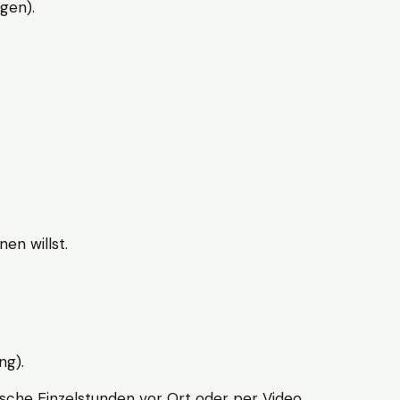
gen).
en willst.
ng).
sche Einzelstunden vor Ort oder per Video.