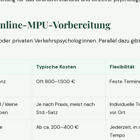
. Online-MPU-Vorbereitung
r privaten Verkehrspsycholog:innen. Parallel dazu gibt es
Typische Kosten
Flexibilität
enz
Oft 800–1.500 €
Feste Termin
l / kleine
Je nach Praxis, meist nach
Individuelle T
pen
Std.-Satz
vor Ort
ne
Ab ca. 200–400 €
Jederzeit, in
Tempo