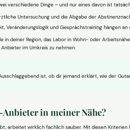
wei verschiedene Dinge – und nur eines davon ist tatsäc
ärztliche Untersuchung und die Abgabe der Abstinenznach
t, Veränderungslogik und Gesprächstraining hängen an di
le in deiner Region, das Labor in Wohn- oder Arbeitsnähe
n Anbieter im Umkreis zu nehmen.
 Ausschlaggebend ist, ob dir jemand erklärt, wie der Gut
-Anbieter in meiner Nähe?
bt, arbeitet wirklich fachlich sauber. Mit diesen Kriterie