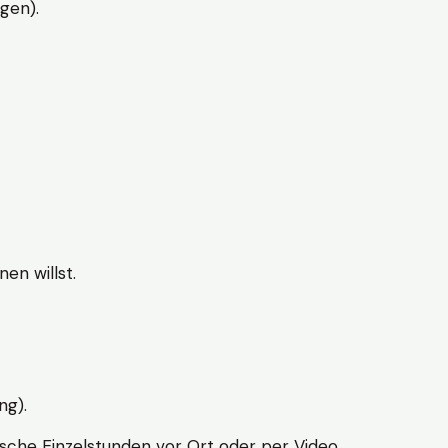
gen).
en willst.
ng).
sche Einzelstunden vor Ort oder per Video.