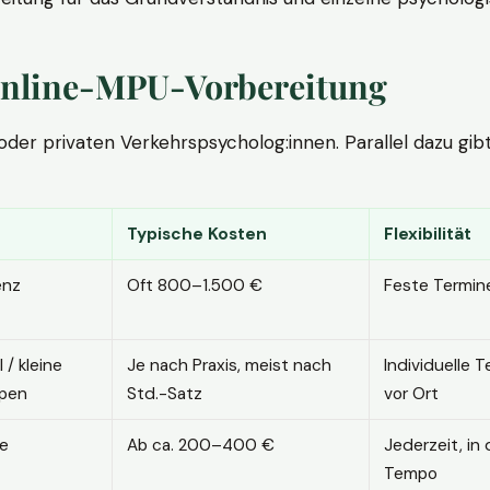
. Online-MPU-Vorbereitung
r privaten Verkehrspsycholog:innen. Parallel dazu gibt es
Typische Kosten
Flexibilität
enz
Oft 800–1.500 €
Feste Termin
l / kleine
Je nach Praxis, meist nach
Individuelle T
pen
Std.-Satz
vor Ort
ne
Ab ca. 200–400 €
Jederzeit, in
Tempo