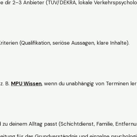
e dir 2–3 Anbieter (TÜV/DEKRA, lokale Verkehrspsycholo
rien (Qualifikation, seriöse Aussagen, klare Inhalte).
z. B.
MPU Wissen
, wenn du unabhängig von Terminen lern
d zu deinem Alltag passt (Schichtdienst, Familie, Entfernu
itung für das Grundverständnis und einzelne psychologi