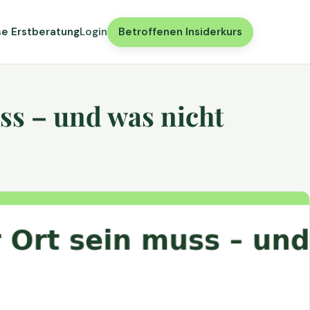
se Erstberatung
Login
Betroffenen Insiderkurs
ss – und was nicht