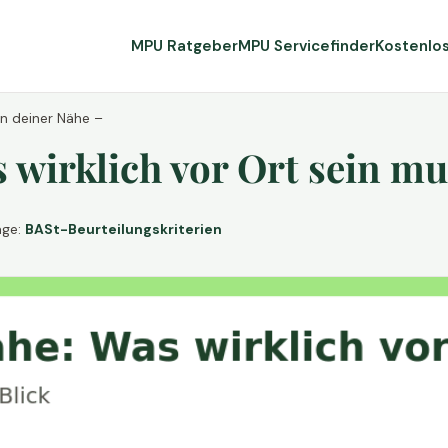
MPU Ratgeber
MPU Servicefinder
Kostenlo
in deiner Nähe –
wirklich vor Ort sein mu
age:
BASt-Beurteilungskriterien