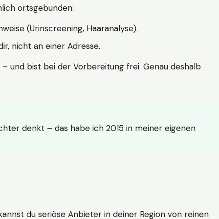
hlich ortsgebunden:
weise (Urinscreening, Haaranalyse).
r, nicht an einer Adresse.
 – und bist bei der Vorbereitung frei. Genau deshalb
achter denkt – das habe ich 2015 in meiner eigenen
n kannst du seriöse Anbieter in deiner Region von reinen