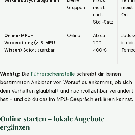
Verkehrspsycholog:innen
kleine
Praxis,
Termin
Gruppen
meist
meist 
nach
Ort
Std.-Satz
Online-MPU-
Online
Ab ca.
Jederz
Vorbereitung (z. B. MPU
200–
in dei
Wissen)
Sofort startbar
400 €
Temp
Wichtig:
Die
Führerscheinstelle
schreibt dir keinen
bestimmten Anbieter vor. Worauf es ankommt:, ob sich
dein Verhalten glaubhaft und nachvollziehbar verändert
hat – und ob du das im MPU-Gespräch erklären kannst.
Online starten – lokale Angebote
ergänzen