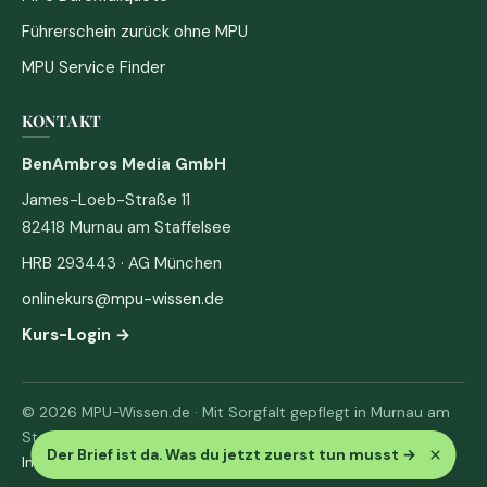
Führerschein zurück ohne MPU
MPU Service Finder
KONTAKT
BenAmbros Media GmbH
James-Loeb-Straße 11
82418 Murnau am Staffelsee
HRB 293443 · AG München
onlinekurs@mpu-wissen.de
Kurs-Login →
© 2026 MPU-Wissen.de · Mit Sorgfalt gepflegt in Murnau am
Staffelsee
×
Der Brief ist da. Was du jetzt zuerst tun musst
→
Impressum
·
Datenschutz & AGB