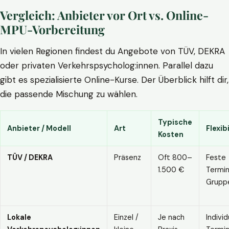
Vergleich: Anbieter vor Ort vs. Online-
MPU-Vorbereitung
In vielen Regionen findest du Angebote von TÜV, DEKRA
oder privaten Verkehrspsycholog:innen. Parallel dazu
gibt es spezialisierte Online-Kurse. Der Überblick hilft dir,
die passende Mischung zu wählen.
Typische
Anbieter / Modell
Art
Flexibi
Kosten
TÜV / DEKRA
Präsenz
Oft 800–
Feste
1.500 €
Termin
Grupp
Lokale
Einzel /
Je nach
Individ