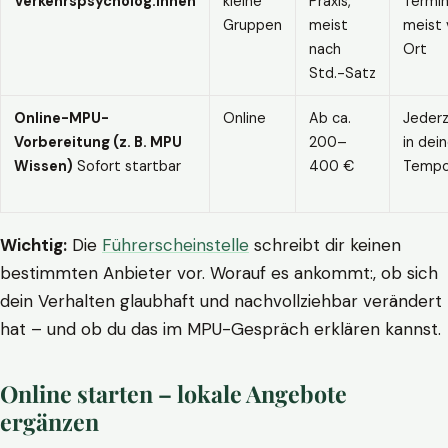
Verkehrspsycholog:innen
kleine
Praxis,
Termin
Gruppen
meist
meist 
nach
Ort
Std.-Satz
Online-MPU-
Online
Ab ca.
Jederz
Vorbereitung (z. B. MPU
200–
in dei
Wissen)
Sofort startbar
400 €
Temp
Wichtig:
Die
Führerscheinstelle
schreibt dir keinen
bestimmten Anbieter vor. Worauf es ankommt:, ob sich
dein Verhalten glaubhaft und nachvollziehbar verändert
hat – und ob du das im MPU-Gespräch erklären kannst.
Online starten – lokale Angebote
ergänzen