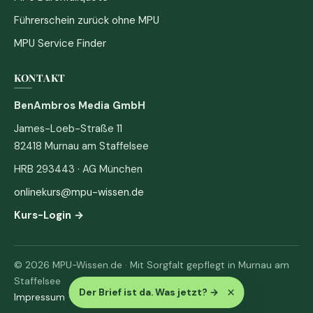
Führerschein zurück ohne MPU
MPU Service Finder
KONTAKT
BenAmbros Media GmbH
James-Loeb-Straße 11
82418 Murnau am Staffelsee
HRB 293443 · AG München
onlinekurs@mpu-wissen.de
Kurs-Login →
© 2026 MPU-Wissen.de · Mit Sorgfalt gepflegt in Murnau am
Staffelsee
×
Der Brief ist da. Was jetzt?
→
Impressum
·
Datenschutz & AGB