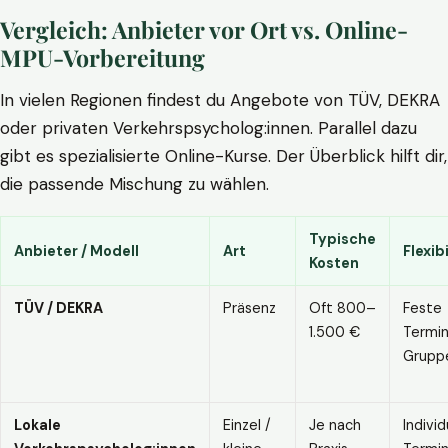
Vergleich: Anbieter vor Ort vs. Online-
MPU-Vorbereitung
In vielen Regionen findest du Angebote von TÜV, DEKRA
oder privaten Verkehrspsycholog:innen. Parallel dazu
gibt es spezialisierte Online-Kurse. Der Überblick hilft dir,
die passende Mischung zu wählen.
Typische
Anbieter / Modell
Art
Flexibi
Kosten
TÜV / DEKRA
Präsenz
Oft 800–
Feste
1.500 €
Termin
Grupp
Lokale
Einzel /
Je nach
Individ