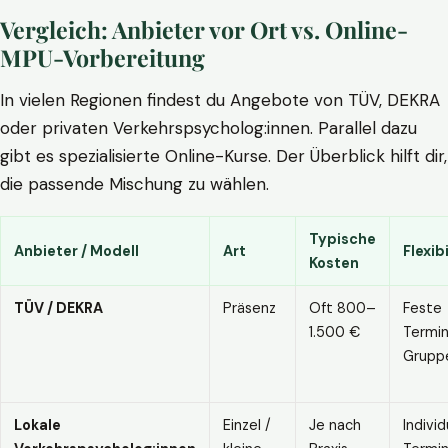
Vergleich: Anbieter vor Ort vs. Online-
MPU-Vorbereitung
In vielen Regionen findest du Angebote von TÜV, DEKRA
oder privaten Verkehrspsycholog:innen. Parallel dazu
gibt es spezialisierte Online-Kurse. Der Überblick hilft dir,
die passende Mischung zu wählen.
Typische
Anbieter / Modell
Art
Flexibi
Kosten
TÜV / DEKRA
Präsenz
Oft 800–
Feste
1.500 €
Termin
Grupp
Lokale
Einzel /
Je nach
Individ