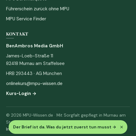
Führerschein zurück ohne MPU
MPU Service Finder
KONTAKT
BenAmbros Media GmbH
James-Loeb-Straße 11
82418 Murnau am Staffelsee
HRB 293443 · AG München
onlinekurs@mpu-wissen.de
Kurs-Login →
© 2026 MPU-Wissen.de · Mit Sorgfalt gepflegt in Murnau am
Staffelsee
×
Der Brief ist da. Was du jetzt zuerst tun musst
→
Impressum
·
Datenschutz & AGB