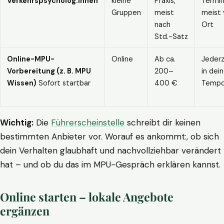
Verkehrspsycholog:innen
kleine
Praxis,
Termin
Gruppen
meist
meist 
nach
Ort
Std.-Satz
Online-MPU-
Online
Ab ca.
Jederz
Vorbereitung (z. B. MPU
200–
in dei
Wissen)
Sofort startbar
400 €
Temp
Wichtig:
Die
Führerscheinstelle
schreibt dir keinen
bestimmten Anbieter vor. Worauf es ankommt:, ob sich
dein Verhalten glaubhaft und nachvollziehbar verändert
hat – und ob du das im MPU-Gespräch erklären kannst.
Online starten – lokale Angebote
ergänzen