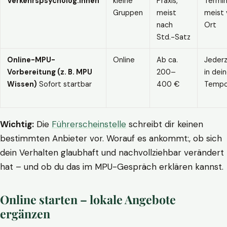
Verkehrspsycholog:innen
kleine
Praxis,
Termin
Gruppen
meist
meist 
nach
Ort
Std.-Satz
Online-MPU-
Online
Ab ca.
Jederz
Vorbereitung (z. B. MPU
200–
in dei
Wissen)
Sofort startbar
400 €
Temp
Wichtig:
Die
Führerscheinstelle
schreibt dir keinen
bestimmten Anbieter vor. Worauf es ankommt:, ob sich
dein Verhalten glaubhaft und nachvollziehbar verändert
hat – und ob du das im MPU-Gespräch erklären kannst.
Online starten – lokale Angebote
ergänzen