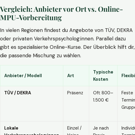
Vergleich: Anbieter vor Ort vs. Online-
MPU-Vorbereitung
In vielen Regionen findest du Angebote von TÜV, DEKRA
oder privaten Verkehrspsycholog:innen. Parallel dazu
gibt es spezialisierte Online-Kurse. Der Überblick hilft dir,
die passende Mischung zu wählen.
Typische
Anbieter / Modell
Art
Flexibi
Kosten
TÜV / DEKRA
Präsenz
Oft 800–
Feste
1.500 €
Termin
Grupp
Lokale
Einzel /
Je nach
Individ