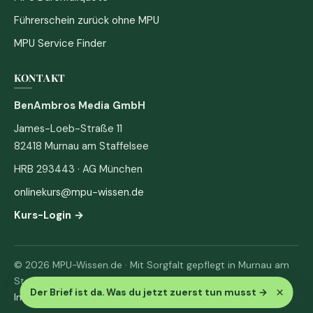
Führerschein zurück ohne MPU
MPU Service Finder
KONTAKT
BenAmbros Media GmbH
James-Loeb-Straße 11
82418 Murnau am Staffelsee
HRB 293443 · AG München
onlinekurs@mpu-wissen.de
Kurs-Login →
© 2026 MPU-Wissen.de · Mit Sorgfalt gepflegt in Murnau am
Staffelsee
×
Der Brief ist da. Was du jetzt zuerst tun musst
→
Impressum
·
Datenschutz & AGB