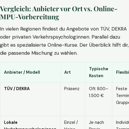
Vergleich: Anbieter vor Ort vs. Online-
MPU-Vorbereitung
In vielen Regionen findest du Angebote von TÜV, DEKRA
oder privaten Verkehrspsycholog:innen. Parallel dazu
gibt es spezialisierte Online-Kurse. Der Überblick hilft dir,
die passende Mischung zu wählen.
Typische
Anbieter / Modell
Art
Flexibi
Kosten
TÜV / DEKRA
Präsenz
Oft 800–
Feste
1.500 €
Termin
Grupp
Lokale
Einzel /
Je nach
Individ