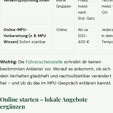
Verkehrspsycholog:innen
kleine
Praxis,
Termin
Gruppen
meist
meist 
nach
Ort
Std.-Satz
Online-MPU-
Online
Ab ca.
Jederz
Vorbereitung (z. B. MPU
200–
in dei
Wissen)
Sofort startbar
400 €
Temp
Wichtig:
Die
Führerscheinstelle
schreibt dir keinen
bestimmten Anbieter vor. Worauf es ankommt:, ob sich
dein Verhalten glaubhaft und nachvollziehbar verändert
hat – und ob du das im MPU-Gespräch erklären kannst.
Online starten – lokale Angebote
ergänzen