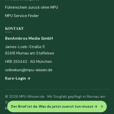
Führerschein zurück ohne MPU
MPU Service Finder
KONTAKT
BenAmbros Media GmbH
James-Loeb-Straße 11
82418 Murnau am Staffelsee
HRB 293443 · AG München
onlinekurs@mpu-wissen.de
Kurs-Login →
© 2026 MPU-Wissen.de · Mit Sorgfalt gepflegt in Murnau am
Staffelsee
×
Der Brief ist da. Was du jetzt zuerst tun musst
→
Impressum
·
Datenschutz & AGB