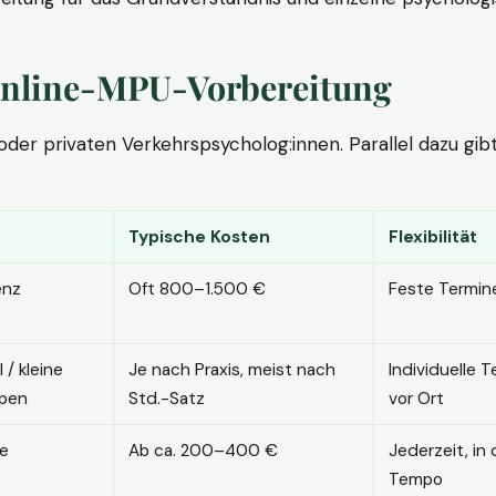
. Online-MPU-Vorbereitung
r privaten Verkehrspsycholog:innen. Parallel dazu gibt es
Typische Kosten
Flexibilität
enz
Oft 800–1.500 €
Feste Termin
l / kleine
Je nach Praxis, meist nach
Individuelle T
pen
Std.-Satz
vor Ort
ne
Ab ca. 200–400 €
Jederzeit, in
Tempo