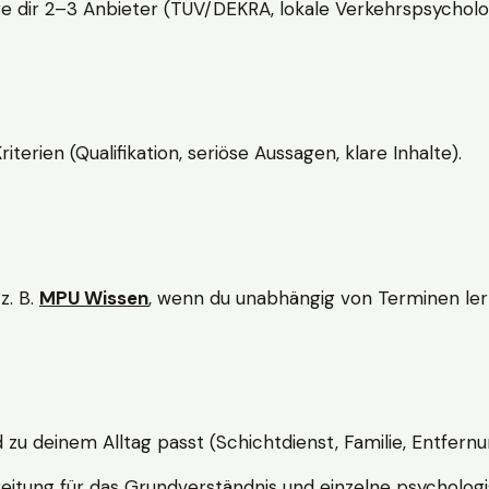
e dir 2–3 Anbieter (TÜV/DEKRA, lokale Verkehrspsycholo
rien (Qualifikation, seriöse Aussagen, klare Inhalte).
z. B.
MPU Wissen
, wenn du unabhängig von Terminen lern
d zu deinem Alltag passt (Schichtdienst, Familie, Entfernu
itung für das Grundverständnis und einzelne psychologi