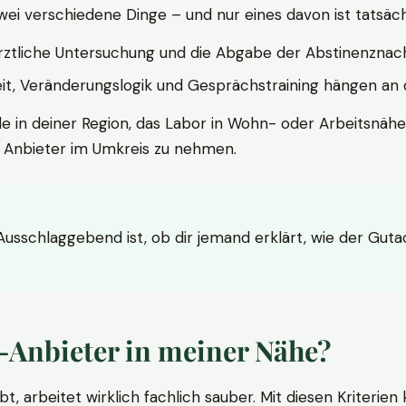
wei verschiedene Dinge – und nur eines davon ist tatsäc
ärztliche Untersuchung und die Abgabe der Abstinenznach
t, Veränderungslogik und Gesprächstraining hängen an di
le in deiner Region, das Labor in Wohn- oder Arbeitsnähe
n Anbieter im Umkreis zu nehmen.
 Ausschlaggebend ist, ob dir jemand erklärt, wie der Gut
-Anbieter in meiner Nähe?
bt, arbeitet wirklich fachlich sauber. Mit diesen Kriterie