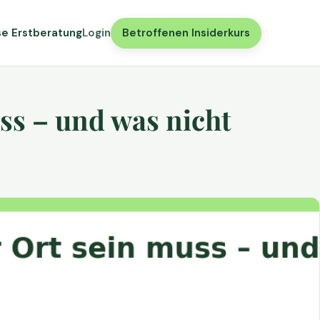
se Erstberatung
Login
Betroffenen Insiderkurs
ss – und was nicht