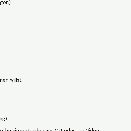
gen).
en willst.
ng).
sche Einzelstunden vor Ort oder per Video.