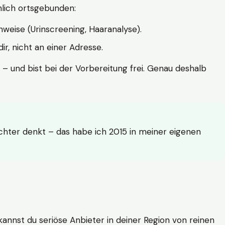
hlich ortsgebunden:
weise (Urinscreening, Haaranalyse).
r, nicht an einer Adresse.
 – und bist bei der Vorbereitung frei. Genau deshalb
achter denkt – das habe ich 2015 in meiner eigenen
n kannst du seriöse Anbieter in deiner Region von reinen