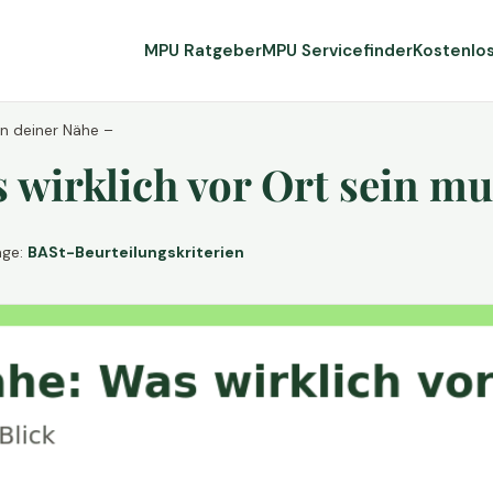
MPU Ratgeber
MPU Servicefinder
Kostenlo
in deiner Nähe –
wirklich vor Ort sein mu
age:
BASt-Beurteilungskriterien