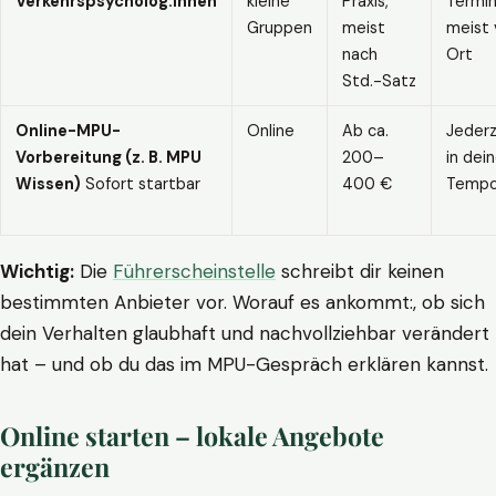
Verkehrspsycholog:innen
kleine
Praxis,
Termin
Gruppen
meist
meist 
nach
Ort
Std.-Satz
Online-MPU-
Online
Ab ca.
Jederz
Vorbereitung (z. B. MPU
200–
in dei
Wissen)
Sofort startbar
400 €
Temp
Wichtig:
Die
Führerscheinstelle
schreibt dir keinen
bestimmten Anbieter vor. Worauf es ankommt:, ob sich
dein Verhalten glaubhaft und nachvollziehbar verändert
hat – und ob du das im MPU-Gespräch erklären kannst.
Online starten – lokale Angebote
ergänzen