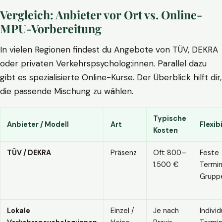
Vergleich: Anbieter vor Ort vs. Online-
MPU-Vorbereitung
In vielen Regionen findest du Angebote von TÜV, DEKRA
oder privaten Verkehrspsycholog:innen. Parallel dazu
gibt es spezialisierte Online-Kurse. Der Überblick hilft dir,
die passende Mischung zu wählen.
Typische
Anbieter / Modell
Art
Flexibi
Kosten
TÜV / DEKRA
Präsenz
Oft 800–
Feste
1.500 €
Termin
Grupp
Lokale
Einzel /
Je nach
Individ