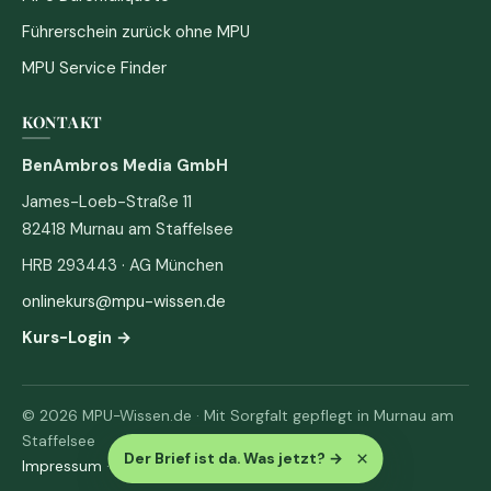
Führerschein zurück ohne MPU
MPU Service Finder
KONTAKT
BenAmbros Media GmbH
James-Loeb-Straße 11
82418 Murnau am Staffelsee
HRB 293443 · AG München
onlinekurs@mpu-wissen.de
Kurs-Login →
© 2026 MPU-Wissen.de · Mit Sorgfalt gepflegt in Murnau am
Staffelsee
×
Der Brief ist da. Was jetzt?
→
Impressum
·
Datenschutz & AGB