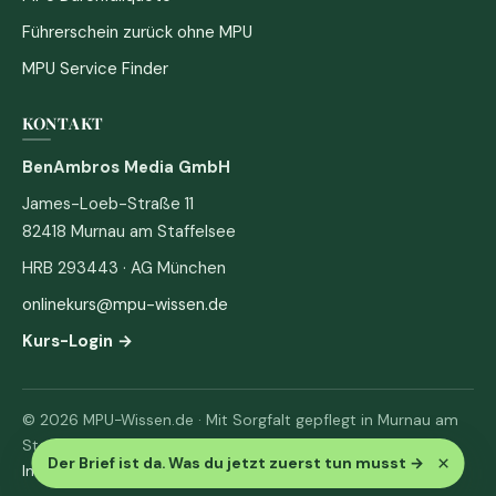
Führerschein zurück ohne MPU
MPU Service Finder
KONTAKT
BenAmbros Media GmbH
James-Loeb-Straße 11
82418 Murnau am Staffelsee
HRB 293443 · AG München
onlinekurs@mpu-wissen.de
Kurs-Login →
© 2026 MPU-Wissen.de · Mit Sorgfalt gepflegt in Murnau am
Staffelsee
×
Der Brief ist da. Was du jetzt zuerst tun musst
→
Impressum
·
Datenschutz & AGB