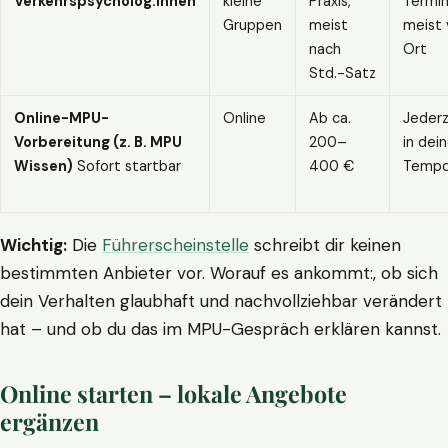
Verkehrspsycholog:innen
kleine
Praxis,
Termin
Gruppen
meist
meist 
nach
Ort
Std.-Satz
Online-MPU-
Online
Ab ca.
Jederz
Vorbereitung (z. B. MPU
200–
in dei
Wissen)
Sofort startbar
400 €
Temp
Wichtig:
Die
Führerscheinstelle
schreibt dir keinen
bestimmten Anbieter vor. Worauf es ankommt:, ob sich
dein Verhalten glaubhaft und nachvollziehbar verändert
hat – und ob du das im MPU-Gespräch erklären kannst.
Online starten – lokale Angebote
ergänzen