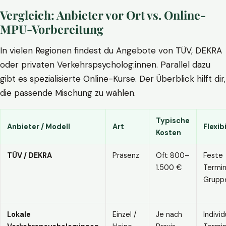
Vergleich: Anbieter vor Ort vs. Online-
MPU-Vorbereitung
In vielen Regionen findest du Angebote von TÜV, DEKRA
oder privaten Verkehrspsycholog:innen. Parallel dazu
gibt es spezialisierte Online-Kurse. Der Überblick hilft dir,
die passende Mischung zu wählen.
Typische
Anbieter / Modell
Art
Flexibi
Kosten
TÜV / DEKRA
Präsenz
Oft 800–
Feste
1.500 €
Termin
Grupp
Lokale
Einzel /
Je nach
Individ