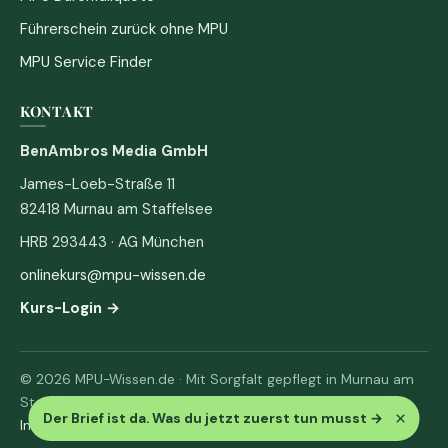
Führerschein zurück ohne MPU
MPU Service Finder
KONTAKT
BenAmbros Media GmbH
James-Loeb-Straße 11
82418 Murnau am Staffelsee
HRB 293443 · AG München
onlinekurs@mpu-wissen.de
Kurs-Login →
© 2026 MPU-Wissen.de · Mit Sorgfalt gepflegt in Murnau am
Staffelsee
×
Der Brief ist da. Was du jetzt zuerst tun musst
→
Impressum
·
Datenschutz & AGB