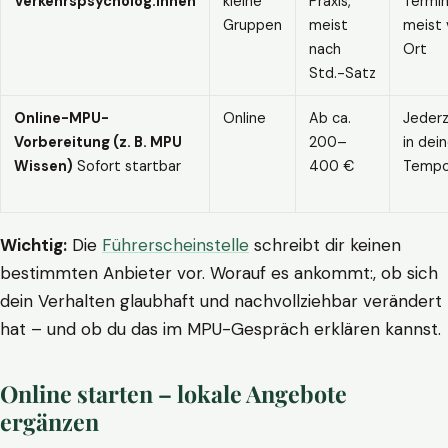
Verkehrspsycholog:innen
kleine
Praxis,
Termin
Gruppen
meist
meist 
nach
Ort
Std.-Satz
Online-MPU-
Online
Ab ca.
Jederz
Vorbereitung (z. B. MPU
200–
in dei
Wissen)
Sofort startbar
400 €
Temp
Wichtig:
Die
Führerscheinstelle
schreibt dir keinen
bestimmten Anbieter vor. Worauf es ankommt:, ob sich
dein Verhalten glaubhaft und nachvollziehbar verändert
hat – und ob du das im MPU-Gespräch erklären kannst.
Online starten – lokale Angebote
ergänzen