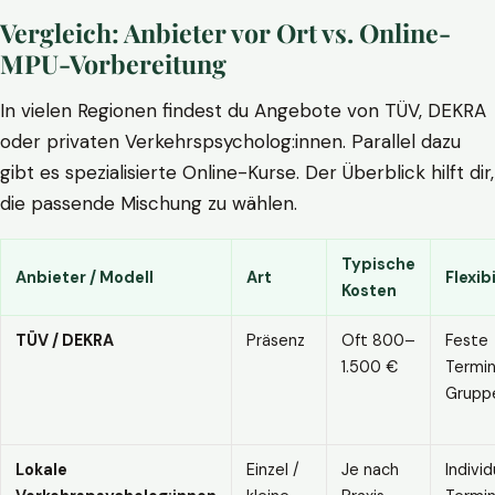
Vergleich: Anbieter vor Ort vs. Online-
MPU-Vorbereitung
In vielen Regionen findest du Angebote von TÜV, DEKRA
oder privaten Verkehrspsycholog:innen. Parallel dazu
gibt es spezialisierte Online-Kurse. Der Überblick hilft dir,
die passende Mischung zu wählen.
Typische
Anbieter / Modell
Art
Flexibi
Kosten
TÜV / DEKRA
Präsenz
Oft 800–
Feste
1.500 €
Termin
Grupp
Lokale
Einzel /
Je nach
Individ