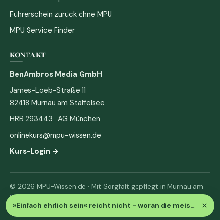
Führerschein zurück ohne MPU
MPU Service Finder
KONTAKT
BenAmbros Media GmbH
James-Loeb-Straße 11
82418 Murnau am Staffelsee
HRB 293443 · AG München
onlinekurs@mpu-wissen.de
Kurs-Login →
© 2026 MPU-Wissen.de · Mit Sorgfalt gepflegt in Murnau am
Staffelsee
×
»Einfach ehrlich sein« reicht nicht – woran die meisten durchfallen
Impressum
·
Datenschutz & AGB