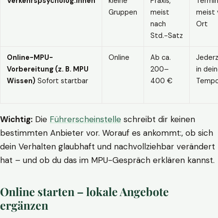
Verkehrspsycholog:innen
kleine
Praxis,
Termin
Gruppen
meist
meist 
nach
Ort
Std.-Satz
Online-MPU-
Online
Ab ca.
Jederz
Vorbereitung (z. B. MPU
200–
in dei
Wissen)
Sofort startbar
400 €
Temp
Wichtig:
Die
Führerscheinstelle
schreibt dir keinen
bestimmten Anbieter vor. Worauf es ankommt:, ob sich
dein Verhalten glaubhaft und nachvollziehbar verändert
hat – und ob du das im MPU-Gespräch erklären kannst.
Online starten – lokale Angebote
ergänzen