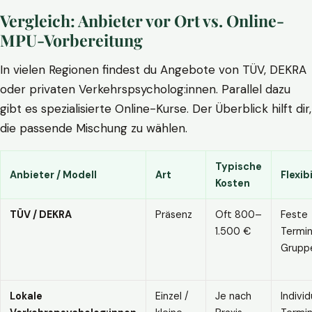
Vergleich: Anbieter vor Ort vs. Online-
MPU-Vorbereitung
In vielen Regionen findest du Angebote von TÜV, DEKRA
oder privaten Verkehrspsycholog:innen. Parallel dazu
gibt es spezialisierte Online-Kurse. Der Überblick hilft dir,
die passende Mischung zu wählen.
Typische
Anbieter / Modell
Art
Flexibi
Kosten
TÜV / DEKRA
Präsenz
Oft 800–
Feste
1.500 €
Termin
Grupp
Lokale
Einzel /
Je nach
Individ