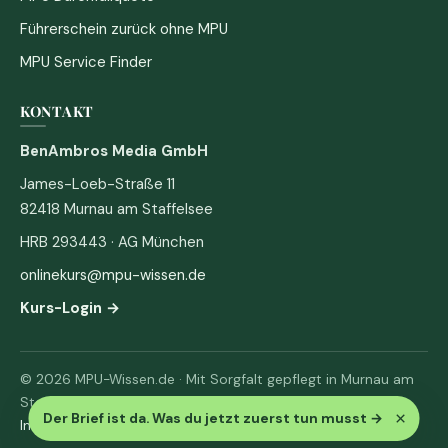
Führerschein zurück ohne MPU
MPU Service Finder
KONTAKT
BenAmbros Media GmbH
James-Loeb-Straße 11
82418 Murnau am Staffelsee
HRB 293443 · AG München
onlinekurs@mpu-wissen.de
Kurs-Login →
© 2026 MPU-Wissen.de · Mit Sorgfalt gepflegt in Murnau am
Staffelsee
×
Der Brief ist da. Was du jetzt zuerst tun musst
→
Impressum
·
Datenschutz & AGB