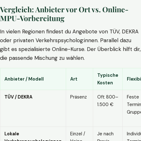
Vergleich: Anbieter vor Ort vs. Online-
MPU-Vorbereitung
In vielen Regionen findest du Angebote von TÜV, DEKRA
oder privaten Verkehrspsycholog:innen. Parallel dazu
gibt es spezialisierte Online-Kurse. Der Überblick hilft dir,
die passende Mischung zu wählen.
Typische
Anbieter / Modell
Art
Flexibi
Kosten
TÜV / DEKRA
Präsenz
Oft 800–
Feste
1.500 €
Termin
Grupp
Lokale
Einzel /
Je nach
Individ