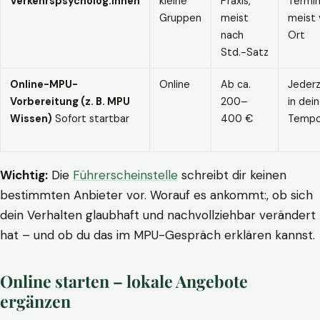
Verkehrspsycholog:innen
kleine
Praxis,
Termin
Gruppen
meist
meist 
nach
Ort
Std.-Satz
Online-MPU-
Online
Ab ca.
Jederz
Vorbereitung (z. B. MPU
200–
in dei
Wissen)
Sofort startbar
400 €
Temp
Wichtig:
Die
Führerscheinstelle
schreibt dir keinen
bestimmten Anbieter vor. Worauf es ankommt:, ob sich
dein Verhalten glaubhaft und nachvollziehbar verändert
hat – und ob du das im MPU-Gespräch erklären kannst.
Online starten – lokale Angebote
ergänzen