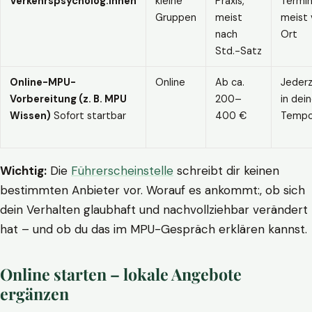
Verkehrspsycholog:innen
kleine
Praxis,
Termin
Gruppen
meist
meist 
nach
Ort
Std.-Satz
Online-MPU-
Online
Ab ca.
Jederz
Vorbereitung (z. B. MPU
200–
in dei
Wissen)
Sofort startbar
400 €
Temp
Wichtig:
Die
Führerscheinstelle
schreibt dir keinen
bestimmten Anbieter vor. Worauf es ankommt:, ob sich
dein Verhalten glaubhaft und nachvollziehbar verändert
hat – und ob du das im MPU-Gespräch erklären kannst.
Online starten – lokale Angebote
ergänzen