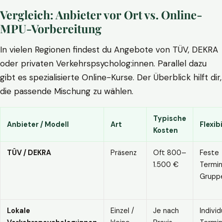
Vergleich: Anbieter vor Ort vs. Online-
MPU-Vorbereitung
In vielen Regionen findest du Angebote von TÜV, DEKRA
oder privaten Verkehrspsycholog:innen. Parallel dazu
gibt es spezialisierte Online-Kurse. Der Überblick hilft dir,
die passende Mischung zu wählen.
Typische
Anbieter / Modell
Art
Flexibi
Kosten
TÜV / DEKRA
Präsenz
Oft 800–
Feste
1.500 €
Termin
Grupp
Lokale
Einzel /
Je nach
Individ