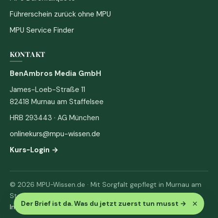
Führerschein zurück ohne MPU
MPU Service Finder
KONTAKT
BenAmbros Media GmbH
James-Loeb-Straße 11
82418 Murnau am Staffelsee
HRB 293443 · AG München
onlinekurs@mpu-wissen.de
Kurs-Login →
© 2026 MPU-Wissen.de · Mit Sorgfalt gepflegt in Murnau am
Staffelsee
×
Der Brief ist da. Was du jetzt zuerst tun musst
→
Impressum
·
Datenschutz & AGB