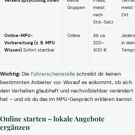
Verkehrspsycholog:innen
kleine
Praxis,
Termin
Gruppen
meist
meist 
nach
Ort
Std.-Satz
Online-MPU-
Online
Ab ca.
Jederz
Vorbereitung (z. B. MPU
200–
in dei
Wissen)
Sofort startbar
400 €
Temp
Wichtig:
Die
Führerscheinstelle
schreibt dir keinen
bestimmten Anbieter vor. Worauf es ankommt:, ob sich
dein Verhalten glaubhaft und nachvollziehbar verändert
hat – und ob du das im MPU-Gespräch erklären kannst.
Online starten – lokale Angebote
ergänzen