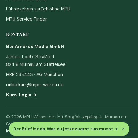
Führerschein zurück ohne MPU
MPU Service Finder
KONTAKT
BenAmbros Media GmbH
James-Loeb-Straße 11
82418 Murnau am Staffelsee
HRB 293443 · AG München
onlinekurs@mpu-wissen.de
Kurs-Login →
© 2026 MPU-Wissen.de · Mit Sorgfalt gepflegt in Murnau am
Staffelsee
×
Der Brief ist da. Was du jetzt zuerst tun musst
→
Impressum
·
Datenschutz & AGB