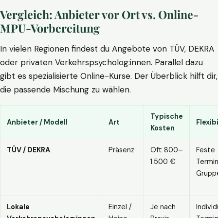
Vergleich: Anbieter vor Ort vs. Online-
MPU-Vorbereitung
In vielen Regionen findest du Angebote von TÜV, DEKRA
oder privaten Verkehrspsycholog:innen. Parallel dazu
gibt es spezialisierte Online-Kurse. Der Überblick hilft dir,
die passende Mischung zu wählen.
Typische
Anbieter / Modell
Art
Flexibi
Kosten
TÜV / DEKRA
Präsenz
Oft 800–
Feste
1.500 €
Termin
Grupp
Lokale
Einzel /
Je nach
Individ