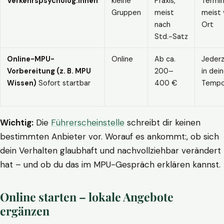
Verkehrspsycholog:innen
kleine
Praxis,
Termin
Gruppen
meist
meist 
nach
Ort
Std.-Satz
Online-MPU-
Online
Ab ca.
Jederz
Vorbereitung (z. B. MPU
200–
in dei
Wissen)
Sofort startbar
400 €
Temp
Wichtig:
Die
Führerscheinstelle
schreibt dir keinen
bestimmten Anbieter vor. Worauf es ankommt:, ob sich
dein Verhalten glaubhaft und nachvollziehbar verändert
hat – und ob du das im MPU-Gespräch erklären kannst.
Online starten – lokale Angebote
ergänzen