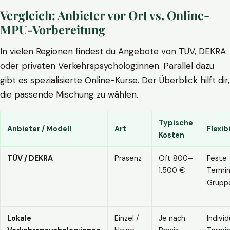
Vergleich: Anbieter vor Ort vs. Online-
MPU-Vorbereitung
In vielen Regionen findest du Angebote von TÜV, DEKRA
oder privaten Verkehrspsycholog:innen. Parallel dazu
gibt es spezialisierte Online-Kurse. Der Überblick hilft dir,
die passende Mischung zu wählen.
Typische
Anbieter / Modell
Art
Flexibi
Kosten
TÜV / DEKRA
Präsenz
Oft 800–
Feste
1.500 €
Termin
Grupp
Lokale
Einzel /
Je nach
Individ