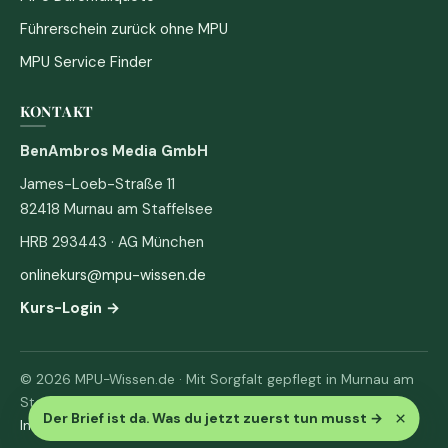
Führerschein zurück ohne MPU
MPU Service Finder
KONTAKT
BenAmbros Media GmbH
James-Loeb-Straße 11
82418 Murnau am Staffelsee
HRB 293443 · AG München
onlinekurs@mpu-wissen.de
Kurs-Login →
© 2026 MPU-Wissen.de · Mit Sorgfalt gepflegt in Murnau am
Staffelsee
×
Der Brief ist da. Was du jetzt zuerst tun musst
→
Impressum
·
Datenschutz & AGB