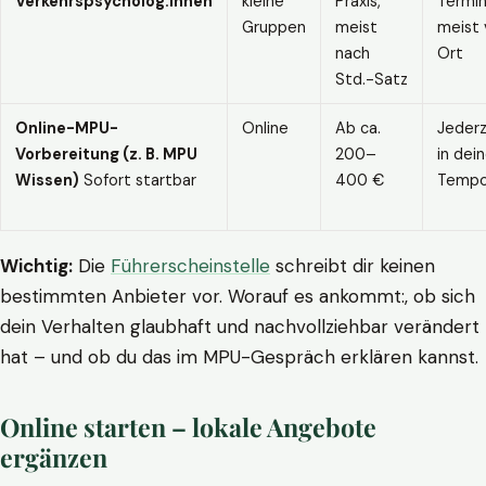
Verkehrspsycholog:innen
kleine
Praxis,
Termin
Gruppen
meist
meist 
nach
Ort
Std.-Satz
Online-MPU-
Online
Ab ca.
Jederz
Vorbereitung (z. B. MPU
200–
in dei
Wissen)
Sofort startbar
400 €
Temp
Wichtig:
Die
Führerscheinstelle
schreibt dir keinen
bestimmten Anbieter vor. Worauf es ankommt:, ob sich
dein Verhalten glaubhaft und nachvollziehbar verändert
hat – und ob du das im MPU-Gespräch erklären kannst.
Online starten – lokale Angebote
ergänzen