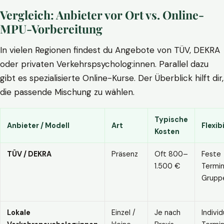
Vergleich: Anbieter vor Ort vs. Online-
MPU-Vorbereitung
In vielen Regionen findest du Angebote von TÜV, DEKRA
oder privaten Verkehrspsycholog:innen. Parallel dazu
gibt es spezialisierte Online-Kurse. Der Überblick hilft dir,
die passende Mischung zu wählen.
Typische
Anbieter / Modell
Art
Flexibi
Kosten
TÜV / DEKRA
Präsenz
Oft 800–
Feste
1.500 €
Termin
Grupp
Lokale
Einzel /
Je nach
Individ