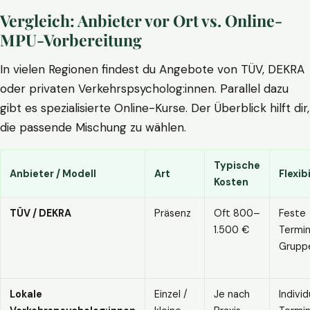
Vergleich: Anbieter vor Ort vs. Online-
MPU-Vorbereitung
In vielen Regionen findest du Angebote von TÜV, DEKRA
oder privaten Verkehrspsycholog:innen. Parallel dazu
gibt es spezialisierte Online-Kurse. Der Überblick hilft dir,
die passende Mischung zu wählen.
Typische
Anbieter / Modell
Art
Flexibi
Kosten
TÜV / DEKRA
Präsenz
Oft 800–
Feste
1.500 €
Termin
Grupp
Lokale
Einzel /
Je nach
Individ