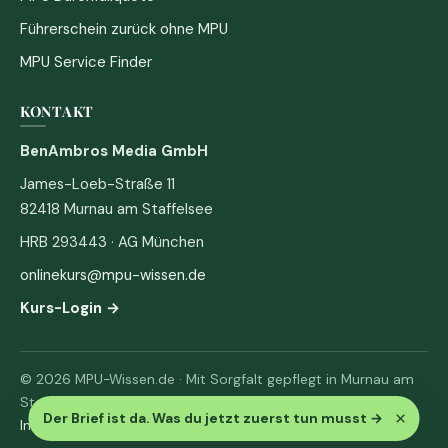
Führerschein zurück ohne MPU
MPU Service Finder
KONTAKT
BenAmbros Media GmbH
James-Loeb-Straße 11
82418 Murnau am Staffelsee
HRB 293443 · AG München
onlinekurs@mpu-wissen.de
Kurs-Login →
© 2026 MPU-Wissen.de · Mit Sorgfalt gepflegt in Murnau am
Staffelsee
×
Der Brief ist da. Was du jetzt zuerst tun musst
→
Impressum
·
Datenschutz & AGB