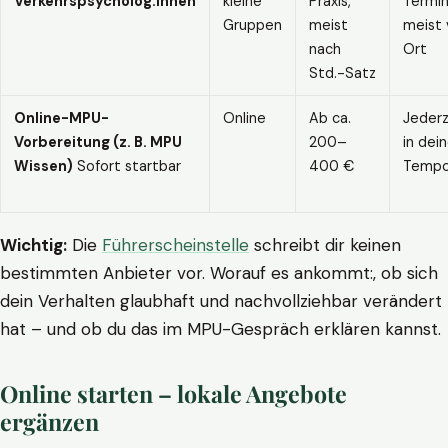
Verkehrspsycholog:innen
kleine
Praxis,
Termin
Gruppen
meist
meist 
nach
Ort
Std.-Satz
Online-MPU-
Online
Ab ca.
Jederz
Vorbereitung (z. B. MPU
200–
in dei
Wissen)
Sofort startbar
400 €
Temp
Wichtig:
Die
Führerscheinstelle
schreibt dir keinen
bestimmten Anbieter vor. Worauf es ankommt:, ob sich
dein Verhalten glaubhaft und nachvollziehbar verändert
hat – und ob du das im MPU-Gespräch erklären kannst.
Online starten – lokale Angebote
ergänzen