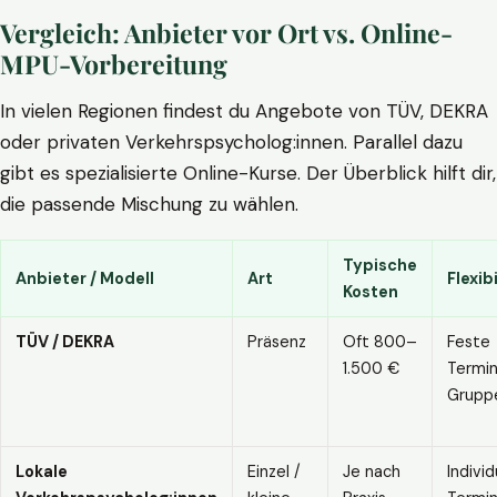
Vergleich: Anbieter vor Ort vs. Online-
MPU-Vorbereitung
In vielen Regionen findest du Angebote von TÜV, DEKRA
oder privaten Verkehrspsycholog:innen. Parallel dazu
gibt es spezialisierte Online-Kurse. Der Überblick hilft dir,
die passende Mischung zu wählen.
Typische
Anbieter / Modell
Art
Flexibi
Kosten
TÜV / DEKRA
Präsenz
Oft 800–
Feste
1.500 €
Termin
Grupp
Lokale
Einzel /
Je nach
Individ