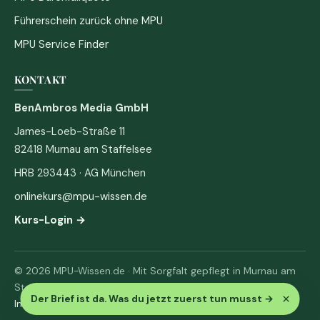
Führerschein zurück ohne MPU
MPU Service Finder
KONTAKT
BenAmbros Media GmbH
James-Loeb-Straße 11
82418 Murnau am Staffelsee
HRB 293443 · AG München
onlinekurs@mpu-wissen.de
Kurs-Login →
© 2026 MPU-Wissen.de · Mit Sorgfalt gepflegt in Murnau am
Staffelsee
×
Der Brief ist da. Was du jetzt zuerst tun musst
→
Impressum
·
Datenschutz & AGB