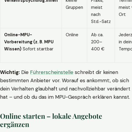
Verkehrspsycholog:innen
kleine
Praxis,
Termin
Gruppen
meist
meist 
nach
Ort
Std.-Satz
Online-MPU-
Online
Ab ca.
Jederz
Vorbereitung (z. B. MPU
200–
in dei
Wissen)
Sofort startbar
400 €
Temp
Wichtig:
Die
Führerscheinstelle
schreibt dir keinen
bestimmten Anbieter vor. Worauf es ankommt:, ob sich
dein Verhalten glaubhaft und nachvollziehbar verändert
hat – und ob du das im MPU-Gespräch erklären kannst.
Online starten – lokale Angebote
ergänzen