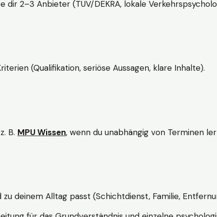
e dir 2–3 Anbieter (TÜV/DEKRA, lokale Verkehrspsycholo
rien (Qualifikation, seriöse Aussagen, klare Inhalte).
z. B.
MPU Wissen
, wenn du unabhängig von Terminen lern
d zu deinem Alltag passt (Schichtdienst, Familie, Entfernu
itung für das Grundverständnis und einzelne psychologi