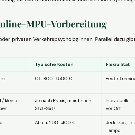
. Online-MPU-Vorbereitung
r privaten Verkehrspsycholog:innen. Parallel dazu gibt es
Typische Kosten
Flexibilität
enz
Oft 800–1.500 €
Feste Termin
l / kleine
Je nach Praxis, meist nach
Individuelle T
pen
Std.-Satz
vor Ort
ne
Ab ca. 200–400 €
Jederzeit, in
Tempo