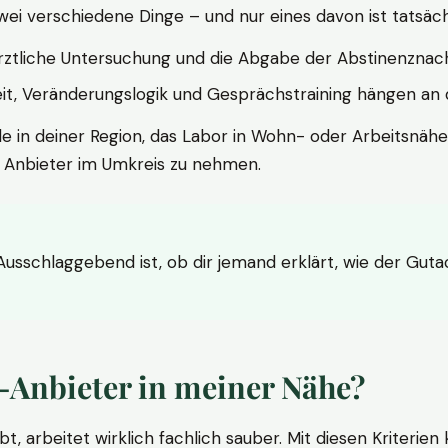
wei verschiedene Dinge – und nur eines davon ist tatsäc
ärztliche Untersuchung und die Abgabe der Abstinenznach
t, Veränderungslogik und Gesprächstraining hängen an di
le in deiner Region, das Labor in Wohn- oder Arbeitsnähe
n Anbieter im Umkreis zu nehmen.
 Ausschlaggebend ist, ob dir jemand erklärt, wie der Gut
-Anbieter in meiner Nähe?
bt, arbeitet wirklich fachlich sauber. Mit diesen Kriterie