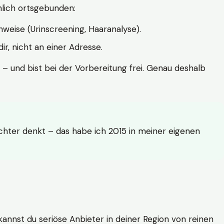
hlich ortsgebunden:
weise (Urinscreening, Haaranalyse).
r, nicht an einer Adresse.
 – und bist bei der Vorbereitung frei. Genau deshalb
achter denkt – das habe ich 2015 in meiner eigenen
n kannst du seriöse Anbieter in deiner Region von reinen