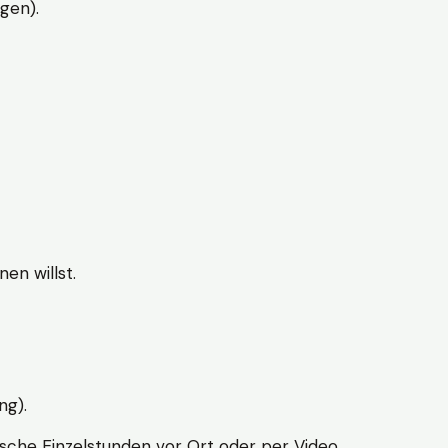
gen).
en willst.
ng).
sche Einzelstunden vor Ort oder per Video.