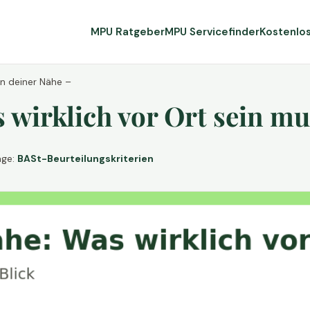
MPU Ratgeber
MPU Servicefinder
Kostenlo
in deiner Nähe –
wirklich vor Ort sein mu
age:
BASt-Beurteilungskriterien