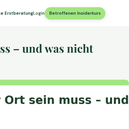
se Erstberatung
Login
Betroffenen Insiderkurs
ss – und was nicht