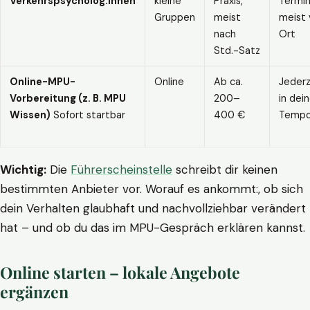
Verkehrspsycholog:innen
kleine
Praxis,
Termin
Gruppen
meist
meist 
nach
Ort
Std.-Satz
Online-MPU-
Online
Ab ca.
Jederz
Vorbereitung (z. B. MPU
200–
in dei
Wissen)
Sofort startbar
400 €
Temp
Wichtig:
Die
Führerscheinstelle
schreibt dir keinen
bestimmten Anbieter vor. Worauf es ankommt:, ob sich
dein Verhalten glaubhaft und nachvollziehbar verändert
hat – und ob du das im MPU-Gespräch erklären kannst.
Online starten – lokale Angebote
ergänzen