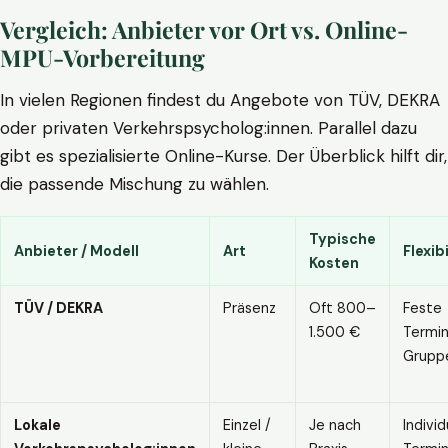
Vergleich: Anbieter vor Ort vs. Online-
MPU-Vorbereitung
In vielen Regionen findest du Angebote von TÜV, DEKRA
oder privaten Verkehrspsycholog:innen. Parallel dazu
gibt es spezialisierte Online-Kurse. Der Überblick hilft dir,
die passende Mischung zu wählen.
Typische
Anbieter / Modell
Art
Flexibi
Kosten
TÜV / DEKRA
Präsenz
Oft 800–
Feste
1.500 €
Termin
Grupp
Lokale
Einzel /
Je nach
Individ