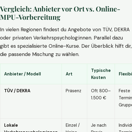
Vergleich: Anbieter vor Ort vs. Online-
MPU-Vorbereitung
In vielen Regionen findest du Angebote von TÜV, DEKRA
oder privaten Verkehrspsycholog:innen. Parallel dazu
gibt es spezialisierte Online-Kurse. Der Überblick hilft dir,
die passende Mischung zu wählen.
Typische
Anbieter / Modell
Art
Flexibi
Kosten
TÜV / DEKRA
Präsenz
Oft 800–
Feste
1.500 €
Termin
Grupp
Lokale
Einzel /
Je nach
Individ