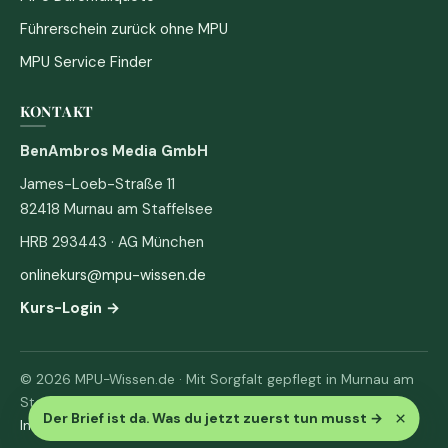
Führerschein zurück ohne MPU
MPU Service Finder
KONTAKT
BenAmbros Media GmbH
James-Loeb-Straße 11
82418 Murnau am Staffelsee
HRB 293443 · AG München
onlinekurs@mpu-wissen.de
Kurs-Login →
© 2026 MPU-Wissen.de · Mit Sorgfalt gepflegt in Murnau am
Staffelsee
×
Der Brief ist da. Was du jetzt zuerst tun musst
→
Impressum
·
Datenschutz & AGB