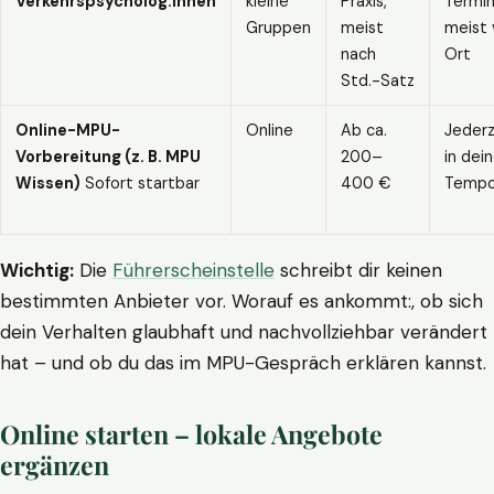
Verkehrspsycholog:innen
kleine
Praxis,
Termin
Gruppen
meist
meist 
nach
Ort
Std.-Satz
Online-MPU-
Online
Ab ca.
Jederz
Vorbereitung (z. B. MPU
200–
in dei
Wissen)
Sofort startbar
400 €
Temp
Wichtig:
Die
Führerscheinstelle
schreibt dir keinen
bestimmten Anbieter vor. Worauf es ankommt:, ob sich
dein Verhalten glaubhaft und nachvollziehbar verändert
hat – und ob du das im MPU-Gespräch erklären kannst.
Online starten – lokale Angebote
ergänzen