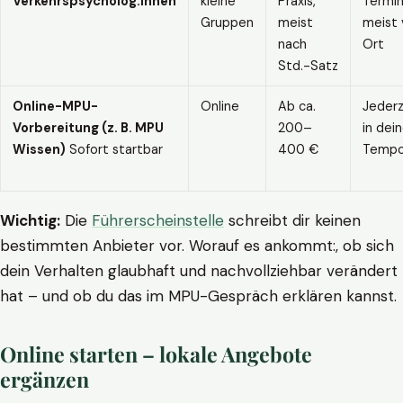
Verkehrspsycholog:innen
kleine
Praxis,
Termin
Gruppen
meist
meist 
nach
Ort
Std.-Satz
Online-MPU-
Online
Ab ca.
Jederz
Vorbereitung (z. B. MPU
200–
in dei
Wissen)
Sofort startbar
400 €
Temp
Wichtig:
Die
Führerscheinstelle
schreibt dir keinen
bestimmten Anbieter vor. Worauf es ankommt:, ob sich
dein Verhalten glaubhaft und nachvollziehbar verändert
hat – und ob du das im MPU-Gespräch erklären kannst.
Online starten – lokale Angebote
ergänzen