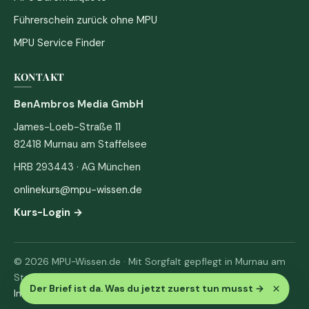
Führerschein zurück ohne MPU
MPU Service Finder
KONTAKT
BenAmbros Media GmbH
James-Loeb-Straße 11
82418 Murnau am Staffelsee
HRB 293443 · AG München
onlinekurs@mpu-wissen.de
Kurs-Login →
© 2026 MPU-Wissen.de · Mit Sorgfalt gepflegt in Murnau am
Staffelsee
×
Der Brief ist da. Was du jetzt zuerst tun musst
→
Impressum
·
Datenschutz & AGB