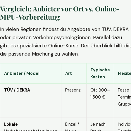
Vergleich: Anbieter vor Ort vs. Online-
MPU-Vorbereitung
In vielen Regionen findest du Angebote von TÜV, DEKRA
oder privaten Verkehrspsycholog:innen. Parallel dazu
gibt es spezialisierte Online-Kurse. Der Überblick hilft dir,
die passende Mischung zu wählen.
Typische
Anbieter / Modell
Art
Flexibi
Kosten
TÜV / DEKRA
Präsenz
Oft 800–
Feste
1.500 €
Termin
Grupp
Lokale
Einzel /
Je nach
Individ