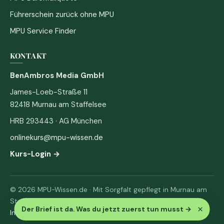
Führerschein zurück ohne MPU
MPU Service Finder
KONTAKT
BenAmbros Media GmbH
James-Loeb-Straße 11
82418 Murnau am Staffelsee
HRB 293443 · AG München
onlinekurs@mpu-wissen.de
Kurs-Login →
© 2026 MPU-Wissen.de · Mit Sorgfalt gepflegt in Murnau am
Staffelsee
×
Der Brief ist da. Was du jetzt zuerst tun musst
→
Impressum
·
Datenschutz & AGB