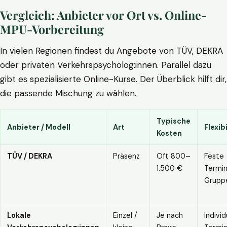
Vergleich: Anbieter vor Ort vs. Online-
MPU-Vorbereitung
In vielen Regionen findest du Angebote von TÜV, DEKRA
oder privaten Verkehrspsycholog:innen. Parallel dazu
gibt es spezialisierte Online-Kurse. Der Überblick hilft dir,
die passende Mischung zu wählen.
Typische
Anbieter / Modell
Art
Flexibi
Kosten
TÜV / DEKRA
Präsenz
Oft 800–
Feste
1.500 €
Termin
Grupp
Lokale
Einzel /
Je nach
Individ