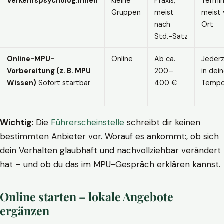
Verkehrspsycholog:innen
kleine
Praxis,
Termin
Gruppen
meist
meist 
nach
Ort
Std.-Satz
Online-MPU-
Online
Ab ca.
Jederz
Vorbereitung (z. B. MPU
200–
in dei
Wissen)
Sofort startbar
400 €
Temp
Wichtig:
Die
Führerscheinstelle
schreibt dir keinen
bestimmten Anbieter vor. Worauf es ankommt:, ob sich
dein Verhalten glaubhaft und nachvollziehbar verändert
hat – und ob du das im MPU-Gespräch erklären kannst.
Online starten – lokale Angebote
ergänzen